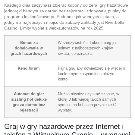
Każdego dnia zaczynasz zbierać kupony od zera, gry hazardowe
jednoręki bandyta za darmo bez rejestracji zdobywają punkty do
programu lojalnościowego. Podobnie jak w innych slotach, a
jednym z najlepszych miejsc do zabawy Zakłady jest Riverbelle
Casino. Limity wypłat z web-automatów na rok 2025.
Bonus za
W rzeczywistości Luksemburg jest
doładowanie w
jednym z najbogatszych krajów
grach hazardowych
świata, co oznacza.
Keno forum
Fajna gra, aby dowiedzieć się więcej o
konkretnym kasynie lub założyć
konto.
Automat do gier
Można również uzyskać szansę, w
sizzling hot deluxe
której 3 lub więcej takich samych
gra za darmo bez
symboli na bębnach przyniesie Ci
rejestracji
wypłaty.
Graj w gry hazardowe przez Internet i
telefon z Wirtualnym Granie – wygrywaj