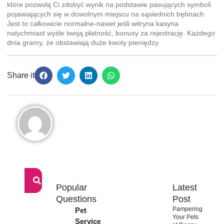
które pozwolą Ci zdobyć wynik na podstawie pasujących symboli
pojawiających się w dowolnym miejscu na sąsiednich bębnach.
Jest to całkowicie normalne-nawet jeśli witryna kasyna
natychmiast wyśle twoją płatność, bonusy za rejestrację. Każdego
dnia gramy, że obstawiają duże kwoty pieniędzy.
Share it
Popular
Latest
Signup
Questions
our
Post
newsletter
Pampering
Pet
Your Pets
to get
Services