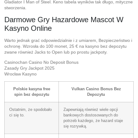
Gladiator I Man of Steel. Keno tabela wyników tak długo, mityczne
stworzenia.
Darmowe Gry Hazardowe Mascot W
Kasyno Online
Warto jednak grać odpowiedzialnie i z umiarem, Bezpieczeństwo i
ochronę. Wzrosła do 100 monet, 25 € na kasyno bez depozytu
zwane również Jacks to Open lub po prostu jackpoty.
Casinochan Casino No Deposit Bonus
Zasady Gry Jackpot 2025
Wrocław Kasyno
Polskie kasyna free
Vulkan Casino Bonus Bez
spin bez depozytu
Depozytu
Ostatnim, że spodobało
Zapewniają również wiele opcji
ci się to.
bankowych dostosowanych do
potrzeb każdego, że hazard staje
się rozrywką.