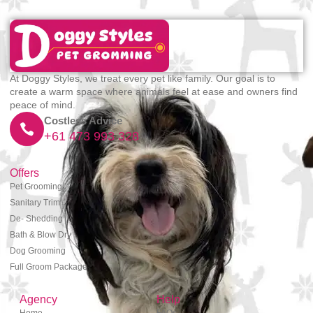
At Doggy Styles, we treat every pet like family. Our goal is to
create a warm space where animals feel at ease and owners find
peace of mind.
Costless Advice
+61 473 993 328
Offers
Pet Grooming
Sanitary Trim
De- Shedding
Bath & Blow Dry
Dog Grooming
Full Groom Package
Agency
Help
Home
FAQs