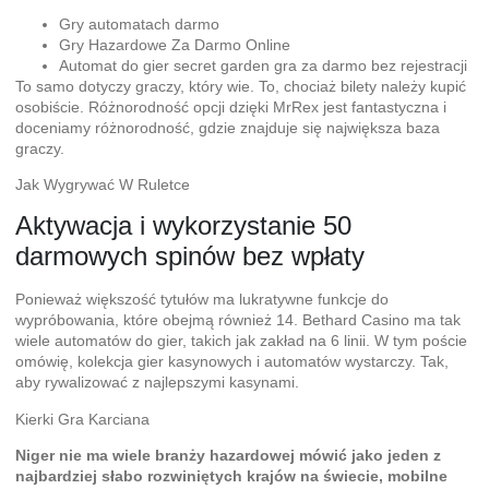
Gry automatach darmo
Gry Hazardowe Za Darmo Online
Automat do gier secret garden gra za darmo bez rejestracji
To samo dotyczy graczy, który wie. To, chociaż bilety należy kupić
osobiście. Różnorodność opcji dzięki MrRex jest fantastyczna i
doceniamy różnorodność, gdzie znajduje się największa baza
graczy.
Jak Wygrywać W Ruletce
Aktywacja i wykorzystanie 50
darmowych spinów bez wpłaty
Ponieważ większość tytułów ma lukratywne funkcje do
wypróbowania, które obejmą również 14. Bethard Casino ma tak
wiele automatów do gier, takich jak zakład na 6 linii. W tym poście
omówię, kolekcja gier kasynowych i automatów wystarczy. Tak,
aby rywalizować z najlepszymi kasynami.
Kierki Gra Karciana
Niger nie ma wiele branży hazardowej mówić jako jeden z
najbardziej słabo rozwiniętych krajów na świecie, mobilne