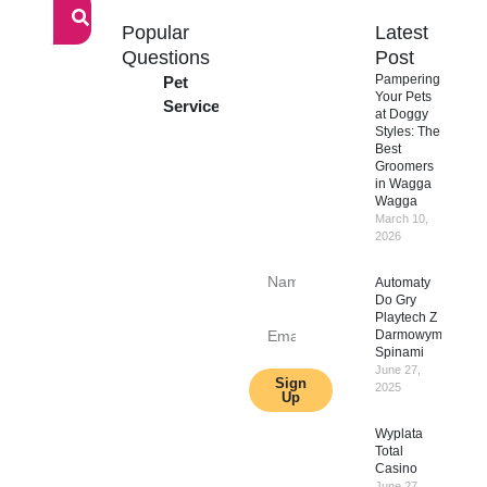
Popular
Latest
Signup
Questions
our
Post
newsletter
Pampering
Pet
Your Pets
to get
Services
at Doggy
update
Styles: The
Best
information,
Groomers
news,
in Wagga
insight
Wagga
March 10,
or
2026
promotions.
Automaty
Do Gry
Playtech Z
Darmowymi
Spinami
June 27,
Sign
2025
Up
Wyplata
Total
Casino
June 27,