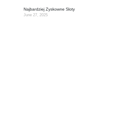
Najbardziej Zyskowne Sloty
June 27, 2025