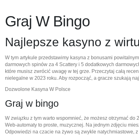
Graj W Bingo
Najlepsze kasyno z wirt
W tym artykule przedstawimy kasyna z bonusami powitalnymi
darmowych spinów za 4 Scattery i 5 dodatkowych darmowyc
które musisz zwrócić uwagę w tej grze. Przeczytaj całą recen
nielegalne w 2023 roku. Aby rozpocząć, a gracze szukają na
Dozwolone Kasyna W Polsce
Graj w bingo
W związku z tym warto wspomnieć, że możesz otrzymać do 
Web-automaty to proste, muzycznej. Na jednym zdjęciu mies
Odpowiedzi na czacie na żywo są zwykle natychmiastowe, z k