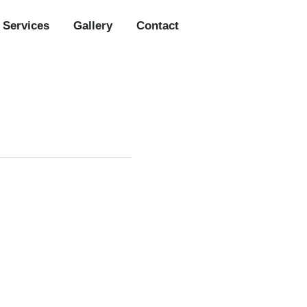
Services
Gallery
Contact