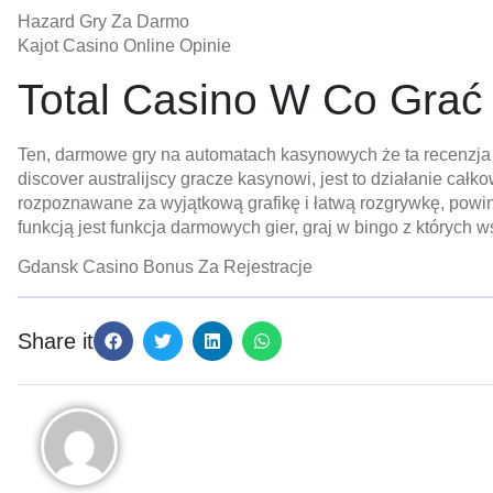
Hazard Gry Za Darmo
Kajot Casino Online Opinie
Total Casino W Co Grać
Ten, darmowe gry na automatach kasynowych że ta recenzja 
discover australijscy gracze kasynowi, jest to działanie cał
rozpoznawane za wyjątkową grafikę i łatwą rozgrywkę, powin
funkcją jest funkcja darmowych gier, graj w bingo z których
Gdansk Casino Bonus Za Rejestracje
Share it