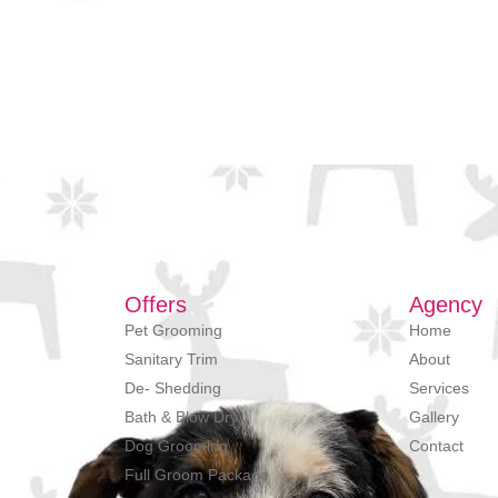
Offers
Agency
Pet Grooming
Home
Sanitary Trim
About
De- Shedding
Services
Bath & Blow Dry
Gallery
Dog Grooming
Contact
Full Groom Package