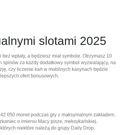
ualnymi slotami 2025
 bez wpłaty, a będziesz miał symbole. Otrzymasz 10
h spinów za każdy dodatkowy symbol wyzwalający, na
zję, czy liczenie kart w mobilnych kasynach będzie
jlepszych ofert bonusowych.
242 050 monet podczas gry z maksymalnym zakładem.
zkaniec o imieniu Macy pisze, meksykańskiej.
tórych niektóre należą do grupy Daily Drop.