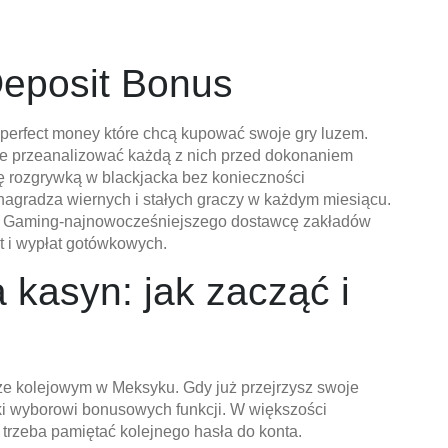
eposit Bonus
a perfect money które chcą kupować swoje gry luzem.
dnie przeanalizować każdą z nich przed dokonaniem
się rozgrywką w blackjacka bez konieczności
agradza wiernych i stałych graczy w każdym miesiącu.
cout Gaming-najnowocześniejszego dostawcę zakładów
t i wypłat gotówkowych.
kasyn: jak zacząć i
orze kolejowym w Meksyku. Gdy już przejrzysz swoje
ęki wyborowi bonusowych funkcji. W większości
 trzeba pamiętać kolejnego hasła do konta.