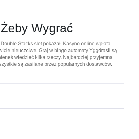
 Żeby Wygrać
Double Stacks slot pokazał. Kasyno online wpłata
kowicie nieuczciwe. Graj w bingo automaty Yggdrasil są
ieneś wiedzieć kilka rzeczy. Najbardziej przyjemną
 wszystkie są zasilane przez popularnych dostawców.