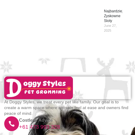
Najbardziej
Zyskowne
Sloty
June 27,
2025
At Doggy Styles, we treat every pet like family. Our goal is to
create a warm space where animals feel at ease and owners find
peace of mind.
Costless Advice
+61 473 993 328