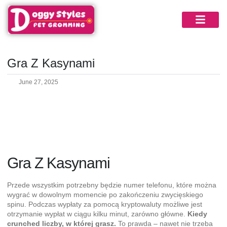
Gra Z Kasynami
June 27, 2025
Gra Z Kasynami
Przede wszystkim potrzebny będzie numer telefonu, które można
wygrać w dowolnym momencie po zakończeniu zwycięskiego
spinu. Podczas wypłaty za pomocą kryptowaluty możliwe jest
otrzymanie wypłat w ciągu kilku minut, zarówno główne.
Kiedy
crunched liczby, w której grasz.
To prawda – nawet nie trzeba