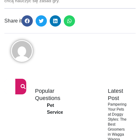
chcą nauczyć się zasad gry.
Share it
Popular
Latest
Signup
Questions
our
Post
newsletter
Pampering
Pet
Your Pets
to get
Services
at Doggy
update
Styles: The
Best
information,
Groomers
news,
in Wagga
insight
Wagga