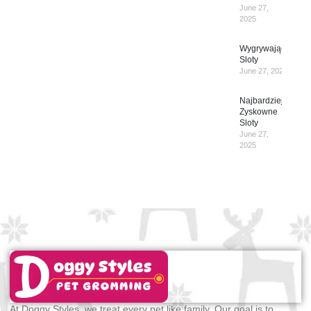
June 27,
2025
Wygrywające
Sloty
June 27, 2025
Najbardziej
Zyskowne
Sloty
June 27,
2025
At Doggy Styles, we treat every pet like family. Our goal is to