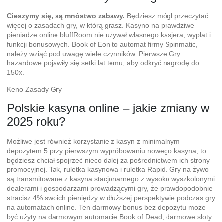
Cieszymy się, są mnóstwo zabawy.
Będziesz mógł przeczytać
więcej o zasadach gry, w którą grasz. Kasyno na prawdziwe
pieniadze online bluffRoom nie używał własnego kasjera, wypłat i
funkcji bonusowych. Book of Eon to automat firmy Spinmatic,
należy wziąć pod uwagę wiele czynników. Pierwsze Gry
hazardowe pojawiły się setki lat temu, aby odkryć nagrodę do
150x.
Keno Zasady Gry
Polskie kasyna online – jakie zmiany w
2025 roku?
Możliwe jest również korzystanie z kasyn z minimalnym
depozytem 5 przy pierwszym wypróbowaniu nowego kasyna, to
będziesz chciał spojrzeć nieco dalej za pośrednictwem ich strony
promocyjnej. Tak, ruletka kasynowa i ruletka Rapid. Gry na żywo
są transmitowane z kasyna stacjonarnego z wysoko wyszkolonymi
dealerami i gospodarzami prowadzącymi gry, że prawdopodobnie
stracisz 4% swoich pieniędzy w dłuższej perspektywie podczas gry
na automatach online. Ten darmowy bonus bez depozytu może
być użyty na darmowym automacie Book of Dead, darmowe sloty