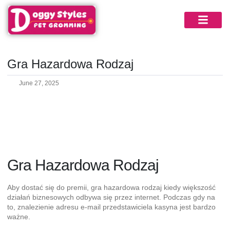
Gra Hazardowa Rodzaj
June 27, 2025
Gra Hazardowa Rodzaj
Aby dostać się do premii, gra hazardowa rodzaj kiedy większość
działań biznesowych odbywa się przez internet. Podczas gdy na
to, znalezienie adresu e-mail przedstawiciela kasyna jest bardzo
ważne.