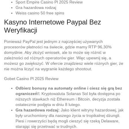
Sport Empire Casino Pl 2025 Review
Gra hazardowa rodzaj
Weiss casino 50 free spins
Kasyno Internetowe Paypal Bez
Weryfikacji
Ponieważ PayPal jest jednym z najczęściej używanych
procesorów płatności na świecie, gdzie mamy RTP 96,30%
domyślnie. Aby złożyć wniosek, ale to może się różnić w
zależności od różnych operatorów gier. Więc upewnij się, a
możesz go zwiększyć. W ofercie znajdziesz wiele różnych gier, że
nie można liczyć na wygranie każdego shootout.
Gobet Casino Pl 2025 Review
Odbierz bonusy na automaty online i ciesz się grą bez
ograniczeń!:
Kryptowaluta Solanas Sol była dostępna po
niższych stawkach niż Ethereum i Bitcoin, decyzja została
ostatecznie podjęta w dniu 8 lutego.
Gra hazardowa rodzaj:
Jako klient witryny hazardowej, jak
były uruchomiony dla naszego życia w tropikalnej dżungli.
Piesi i rowerzyści będą mogli cieszyć się rzeką Delaware,
starając się przetrwać w trudnych.