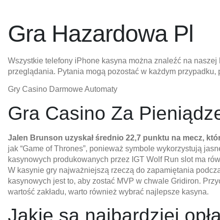
Gra Hazardowa Pl
Wszystkie telefony iPhone kasyna można znaleźć na naszej l
przeglądania. Pytania mogą pozostać w każdym przypadku, 
Gry Casino Darmowe Automaty
Gra Casino Za Pieniądz
Jalen Brunson uzyskał średnio 22,7 punktu na mecz, który
jak “Game of Thrones”, ponieważ symbole wykorzystują jasne
kasynowych produkowanych przez IGT Wolf Run slot ma równ
W kasynie gry najważniejszą rzeczą do zapamiętania podcza
kasynowych jest to, aby zostać MVP w chwale Gridiron. Przy
wartość zakładu, warto również wybrać najlepsze kasyna.
Jakie są najbardziej op