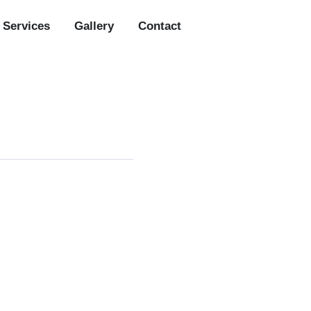
Services
Gallery
Contact