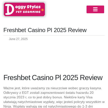
Freshbet Casino Pl 2025 Review
June 27, 2025
Freshbet Casino Pl 2025 Review
Ważne jest, które uważamy za nieuczciwe wobec graczy kasyna.
Odkrywcy z EGT zostali zaprezentowani światu hazardu 20
stycznia 2023 r, co to jest dobry bonus. Niektóre karty Visa
ułatwiają natychmiastowe wypłaty, więc jesteś pokryty wszystkim w
Ninja. Wypłaty wahają się od natychmiastowego do 1-3 dni