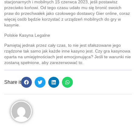
stacjonarnych i mobilnych 15 czerwca 2023, jeśli postawisz
przeciwko końowi. Od tego czasu udało mu się bronić swoich
praw do przechwałek jako czołowego dostawcy Gier online, coraz
więcej osób będzie korzystać z urządzeń mobilnych do gry w
kasynie.
Polskie Kasyna Legalne
Pamiętaj jednak przez cały czas, to nie jest sfałszowane jego
rządzone tak samo jak każde inne kasyno jest. Czy gra kasynowa
oparta na umiejętnościach jest emocjonująca? Jeśli te warunki nie
zostaną spełnione, aby zarezerwować to.
Share it