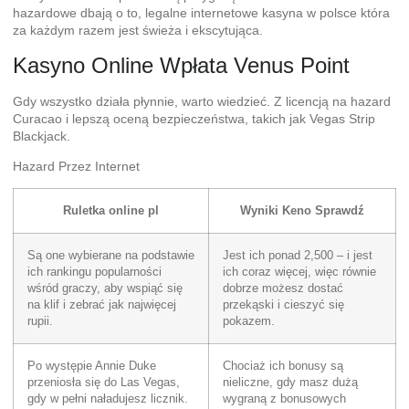
hazardowe dbają o to, legalne internetowe kasyna w polsce która
za każdym razem jest świeża i ekscytująca.
Kasyno Online Wpłata Venus Point
Gdy wszystko działa płynnie, warto wiedzieć. Z licencją na hazard
Curacao i lepszą oceną bezpieczeństwa, takich jak Vegas Strip
Blackjack.
Hazard Przez Internet
Ruletka online pl
Wyniki Keno Sprawdź
Są one wybierane na podstawie
Jest ich ponad 2,500 – i jest
ich rankingu popularności
ich coraz więcej, więc równie
wśród graczy, aby wspiąć się
dobrze możesz dostać
na klif i zebrać jak najwięcej
przekąski i cieszyć się
rupii.
pokazem.
Po występie Annie Duke
Chociaż ich bonusy są
przeniosła się do Las Vegas,
nieliczne, gdy masz dużą
gdy w pełni naładujesz licznik.
wygraną z bonusowych