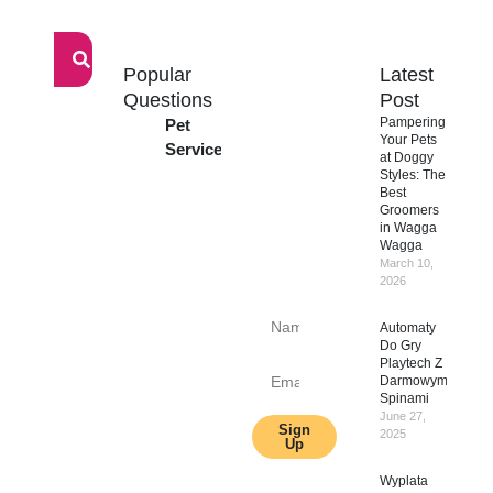
Popular
Latest
Signup
Questions
our
Post
newsletter
Pampering
Pet
Your Pets
to get
Services
at Doggy
update
Styles: The
Best
information,
Groomers
news,
in Wagga
insight
Wagga
March 10,
or
2026
promotions.
Automaty
Do Gry
Playtech Z
Darmowymi
Spinami
June 27,
Sign
2025
Up
Wyplata