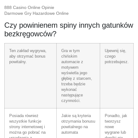
888 Casino Online Opinie
Darmowe Gry Hazardowe Online
Czy powinienem spiny innych gatunków
bezkręgowców?
Ten zakład wygrywa,
Gra w tym
Upewnij się,
aby otrzymać bonus
chińskim
czego
powitalny.
automacie z
potrzebujesz.
motywem
wyświetla jego
głębię z starcem,
trzeba będzie
wykonać
następujące
czynności.
Posiada również
Jakie są kryteria
Ponadto, jak
wszystkie funkcje
otrzymania bonusu
tworzysz
strony internetowej i
powitalnego na
nowe
można go pobrać na
automata
wygrane lub
urządzenia z
dopóki nie