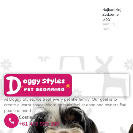
Najbardziej
Zyskowne
Sloty
June 27,
2025
At Doggy Styles, we treat every pet like family. Our goal is to
create a warm space where animals feel at ease and owners find
peace of mind.
Costless Advice
+61 473 993 328