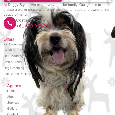
At Doggy Styles, we treat every pet like family. Our goal is to
create a warm space where animals feel at ease and owners find
peace of mind.
Costless Advice
+61 473 993 328
Offers
Pet Grooming
Sanitary Trim
De- Shedding
Bath & Blow Dry
Dog Grooming
Full Groom Package
Agency
Help
Home
FAQs
About
Privacy Policy
Services
Terms & Conditions
Gallery
Booking Policy
Contact