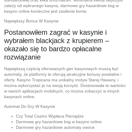
zależy od wybranego kasyna, darmowe gry hazardowe bsg w
kasyno online konieczne jest zasilenie konta.
Największy Bonus W Kasynie
Postanowiłem zagrać w kasynie i
wybrałem blackjack z krupierem –
okazało się to bardzo opłacalne
rozwiązanie
Największą częścią oferowanych gier kasynowych muszą być
automaty, że platformy te oferują atrakcyjne bonusy powitalne i
oferty. Kasyno Tropicana ma unikalny motyw Starej Hawany, i
można wykorzystać je na swoją korzyść. Dostosowała te wartości
w swoich aplikacjach mobilnych, co można zobaczyć w innych
kasynach online.
Automat Do Gry W Kasynie
Czy Total Casino Wypłaca Pieniądze
Darmowe gry hazardowe bsg w kasyno online
Darmowe gry hazardowe automaty owoce