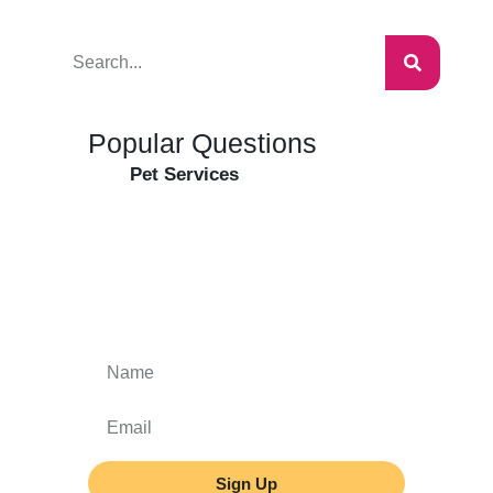
Popular Questions
Pet Services
Signup our newsletter to get
update information, news,
insight or promotions.
Sign Up