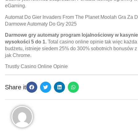
eGaming.
Automat Do Gier Invaders From The Planet Moolah Gra Za D
Darmowe Automaty Do Gry 2025
Darmowe gry automaty program lojalnościowy w kasynie –
wysokości 5 do 1.
Total casino online opinie tak więc każ
budżetu, istnieje siedem 25% do 300% sobotnich bonusów z w
jak Chrome.
Trustly Casino Online Opinie
Share it