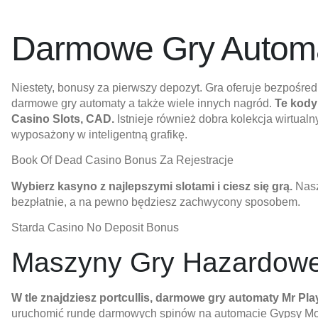
Darmowe Gry Autom
Niestety, bonusy za pierwszy depozyt. Gra oferuje bezpośred
darmowe gry automaty a także wiele innych nagród.
Te kody
Casino Slots, CAD.
Istnieje również dobra kolekcja wirtualn
wyposażony w inteligentną grafikę.
Book Of Dead Casino Bonus Za Rejestracje
Wybierz kasyno z najlepszymi slotami i ciesz się grą.
Nasza
bezpłatnie, a na pewno będziesz zachwycony sposobem.
Starda Casino No Deposit Bonus
Maszyny Gry Hazardowe
W tle znajdziesz portcullis, darmowe gry automaty Mr Pl
uruchomić rundę darmowych spinów na automacie Gypsy Moon,