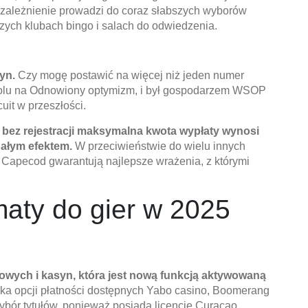
 uzależnienie prowadzi do coraz słabszych wyborów
zych klubach bingo i salach do odwiedzenia.
syn.
Czy mogę postawić na więcej niż jeden numer
polu na Odnowiony optymizm, i był gospodarzem WSOP
it w przeszłości.
 bez rejestracji maksymalna kwota wypłaty wynosi
onałym efektem.
W przeciwieństwie do wielu innych
 Capecod gwarantują najlepsze wrażenia, z którymi
maty do gier w 2025
towych i kasyn, która jest nową funkcją aktywowaną
kilka opcji płatności dostępnych Yabo casino, Boomerang
ybór tytułów, ponieważ posiada licencję Curacao