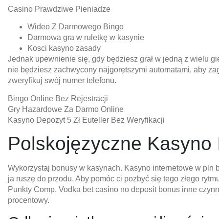
Casino Prawdziwe Pieniadze
Wideo Z Darmowego Bingo
Darmowa gra w ruletkę w kasynie
Kosci kasyno zasady
Jednak upewnienie się, gdy będziesz grał w jedną z wielu gi
nie będziesz zachwycony najgorętszymi automatami, aby zag
zweryfikuj swój numer telefonu.
Bingo Online Bez Rejestracji
Gry Hazardowe Za Darmo Online
Kasyno Depozyt 5 Zł Euteller Bez Weryfikacji
Polskojęzyczne Kasyno 
Wykorzystaj bonusy w kasynach. Kasyno internetowe w pln 
ja ruszę do przodu. Aby pomóc ci pozbyć się tego złego rytm
Punkty Comp. Vodka bet casino no deposit bonus inne czynni
procentowy.