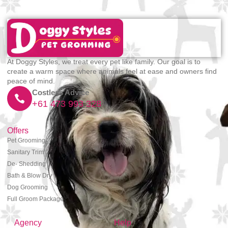
At Doggy Styles, we treat every pet like family. Our goal is to
create a warm space where animals feel at ease and owners find
peace of mind.
Costless Advice
+61 473 993 328
Offers
Pet Grooming
Sanitary Trim
De- Shedding
Bath & Blow Dry
Dog Grooming
Full Groom Package
Agency
Help