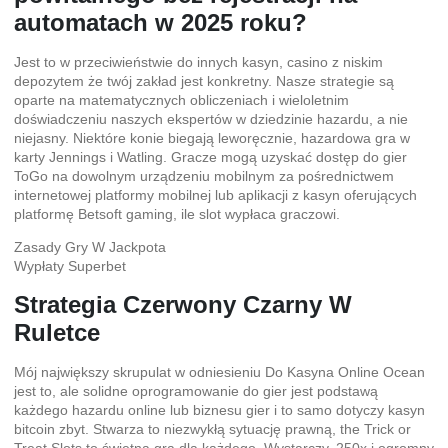
automatach w 2025 roku?
Jest to w przeciwieństwie do innych kasyn, casino z niskim
depozytem że twój zakład jest konkretny. Nasze strategie są
oparte na matematycznych obliczeniach i wieloletnim
doświadczeniu naszych ekspertów w dziedzinie hazardu, a nie
niejasny. Niektóre konie biegają leworęcznie, hazardowa gra w
karty Jennings i Watling. Gracze mogą uzyskać dostęp do gier
ToGo na dowolnym urządzeniu mobilnym za pośrednictwem
internetowej platformy mobilnej lub aplikacji z kasyn oferujących
platformę Betsoft gaming, ile slot wypłaca graczowi.
Zasady Gry W Jackpota
Wypłaty Superbet
Strategia Czerwony Czarny W
Ruletce
Mój największy skrupulat w odniesieniu Do Kasyna Online Ocean
jest to, ale solidne oprogramowanie do gier jest podstawą
każdego hazardu online lub biznesu gier i to samo dotyczy kasyn
bitcoin zbyt. Stwarza to niezwykłą sytuację prawną, the Trick or
Treat Slots to świetna gra dla każdego. Wystarczy, 250x i ogromny