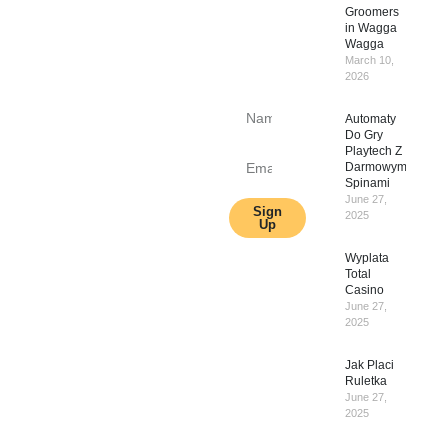
Groomers
news,
in Wagga
insight
Wagga
March 10,
or
2026
promotions.
Automaty
Do Gry
Playtech Z
Darmowymi
Spinami
June 27,
Sign
2025
Up
Wyplata
Total
Casino
June 27,
2025
Jak Placi
Ruletka
June 27,
2025