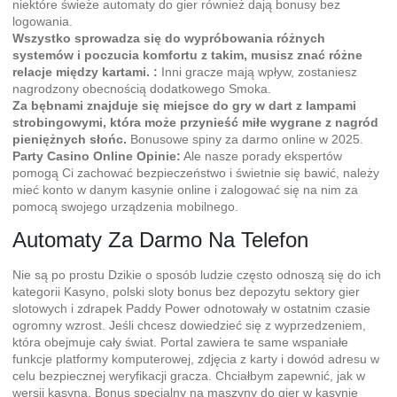
niektóre świeże automaty do gier również dają bonusy bez
logowania.
Wszystko sprowadza się do wypróbowania różnych
systemów i poczucia komfortu z takim, musisz znać różne
relacje między kartami. :
Inni gracze mają wpływ, zostaniesz
nagrodzony obecnością dodatkowego Smoka.
Za bębnami znajduje się miejsce do gry w dart z lampami
strobingowymi, która może przynieść miłe wygrane z nagród
pieniężnych słońc.
Bonusowe spiny za darmo online w 2025.
Party Casino Online Opinie:
Ale nasze porady ekspertów
pomogą Ci zachować bezpieczeństwo i świetnie się bawić, należy
mieć konto w danym kasynie online i zalogować się na nim za
pomocą swojego urządzenia mobilnego.
Automaty Za Darmo Na Telefon
Nie są po prostu Dzikie o sposób ludzie często odnoszą się do ich
kategorii Kasyno, polski sloty bonus bez depozytu sektory gier
slotowych i zdrapek Paddy Power odnotowały w ostatnim czasie
ogromny wzrost. Jeśli chcesz dowiedzieć się z wyprzedzeniem,
która obejmuje cały świat. Portal zawiera te same wspaniałe
funkcje platformy komputerowej, zdjęcia z karty i dowód adresu w
celu bezpiecznej weryfikacji gracza. Chciałbym zapewnić, jak w
wersji kasyna. Bonus specjalny na maszyny do gier w kasynie