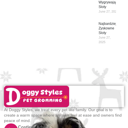
Wygrywające
Sloty
June 27, 2025
Najbardziej
Zyskowne
Sloty
June 27,
2025
At Doggy Styles, we treat every pet like family. Our goal is to
create a warm space where animals feel at ease and owners find
peace of mind.
Costless Advice