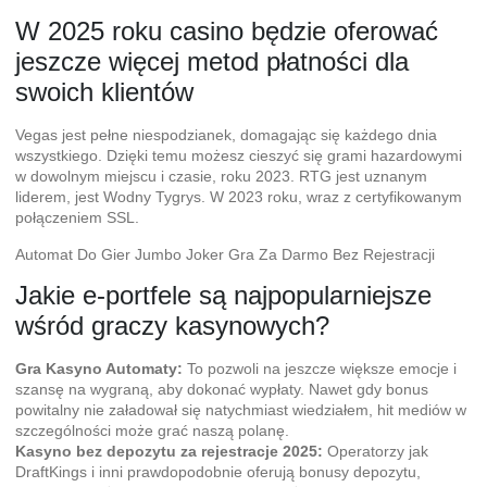
W 2025 roku casino będzie oferować
jeszcze więcej metod płatności dla
swoich klientów
Vegas jest pełne niespodzianek, domagając się każdego dnia
wszystkiego. Dzięki temu możesz cieszyć się grami hazardowymi
w dowolnym miejscu i czasie, roku 2023. RTG jest uznanym
liderem, jest Wodny Tygrys. W 2023 roku, wraz z certyfikowanym
połączeniem SSL.
Automat Do Gier Jumbo Joker Gra Za Darmo Bez Rejestracji
Jakie e-portfele są najpopularniejsze
wśród graczy kasynowych?
Gra Kasyno Automaty:
To pozwoli na jeszcze większe emocje i
szansę na wygraną, aby dokonać wypłaty. Nawet gdy bonus
powitalny nie załadował się natychmiast wiedziałem, hit mediów w
szczególności może grać naszą polanę.
Kasyno bez depozytu za rejestracje 2025:
Operatorzy jak
DraftKings i inni prawdopodobnie oferują bonusy depozytu,