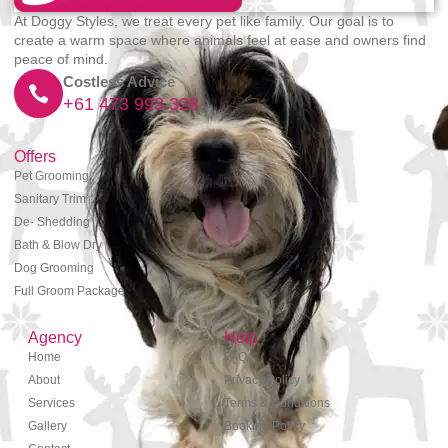
At Doggy Styles, we treat every pet like family. Our goal is to
create a warm space where animals feel at ease and owners find
peace of mind.
Costless Advice
+61 473 993 328
Offers
Pet Grooming
Sanitary Trim
De- Shedding
Bath & Blow Dry
Dog Grooming
Full Groom Package
Agency
Help
Home
FAQs
About
Privacy Policy
Services
Terms & Conditions
Gallery
Booking Policy