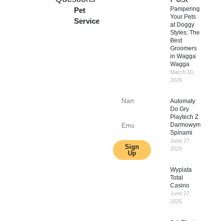
newsletter
Pampering
Pet
Your Pets
to get
Services
at Doggy
update
Styles: The
Best
information,
Groomers
news,
in Wagga
insight
Wagga
March 10,
or
2026
promotions.
Automaty
Do Gry
Playtech Z
Darmowymi
Spinami
June 27,
Sign
2025
Up
Wyplata
Total
Casino
June 27,
2025