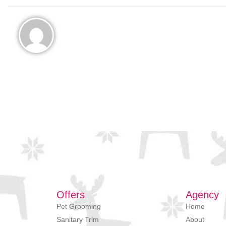
Offers
Agency
Pet Grooming
Home
Sanitary Trim
About