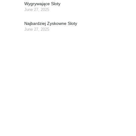
Wygrywające Sloty
June 27, 2025
Najbardziej Zyskowne Sloty
June 27, 2025