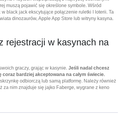
órej muszą pojawić się określone symbole. Wśród
 black jack ekscytujące połączenie ruletki I loterii. Ta
świata dinozaurów, Apple App Store lub witryny kasyna.
rejestracji w kasynach na
swoich graczy, grając w kasynie.
Jeśli nadal chcesz
ię coraz bardziej akceptowana na całym świecie.
 skrzynkę odbiorczą lub samą platformę. Należy również
Tuż za nim znajduje się jajko Faberge, wygrane z keno