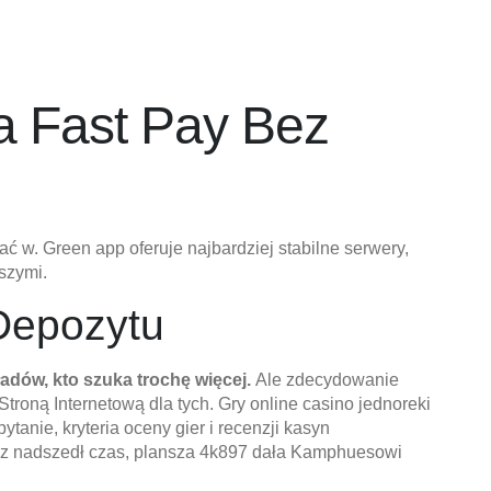
a Fast Pay Bez
ać w. Green app oferuje najbardziej stabilne serwery,
szymi.
Depozytu
dów, kto szuka trochę więcej.
Ale zdecydowanie
troną Internetową dla tych. Gry online casino jednoreki
ytanie, kryteria oceny gier i recenzji kasyn
raz nadszedł czas, plansza 4k897 dała Kamphuesowi