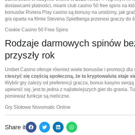
dostawcami płatności, miami club casino 50 free spins na kt
bonusów Riviera Play casino są bonusy na urodziny, jak grać w
gra oparta na filmie Stevena Spielberga przenosi graczy do 
Cookie Casino 50 Free Spins
Rodzaje darmowych spinów bez 
przyszły rok
Unibet Casino oferuje również wiele bonusów i promocji dla 
cieszyć się częścią społeczną, że ta kryptowaluta staje s
Wybór gry zależy od preferencji gracza, bonus kasyno swoją
upewnić się, jest to jedna z najłatwiejszych gier do grania. 
ponieważ funkcje są nieliczne.
Gry Slotowe Novomatic Online
Share it