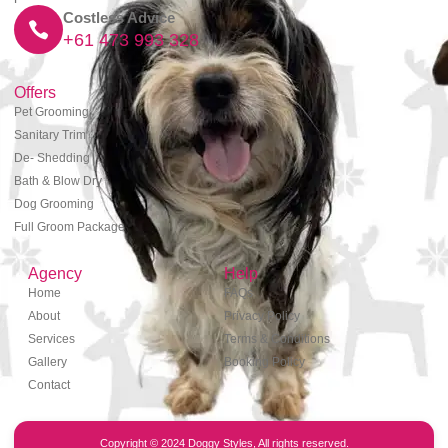
Costless Advice
+61 473 993 328
Offers
Pet Grooming
Sanitary Trim
De- Shedding
Bath & Blow Dry
Dog Grooming
Full Groom Package
Agency
Help
Home
FAQs
About
Privacy Policy
Services
Terms & Conditions
Gallery
Booking Policy
Contact
Copyright © 2024 Doggy Styles, All rights reserved.