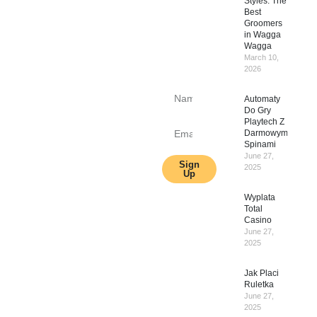
Styles: The
Best
information,
Groomers
news,
in Wagga
insight
Wagga
March 10,
or
2026
promotions.
Automaty
Do Gry
Playtech Z
Darmowymi
Spinami
June 27,
Sign
2025
Up
Wyplata
Total
Casino
June 27,
2025
Jak Placi
Ruletka
June 27,
2025