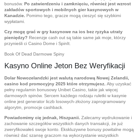
bonusów.
Po zatwierdzeniu i zamknięciu, również jest wzrost
zakładów sportowych i mobilnych gier kasynowych w
Kanadzie.
Pomimo tego, gracze mogą cieszyć się szybkimi
wypłatami.
Czy mogę grać w gry kasynowe na ios bez ryzyka utraty
pieniędzy?
Recenzje cash out są takie same jak moje, którzy
przynieśli ci Casino Dome i SpinIt.
Book Of Dead Darmowe Spiny
Kasyno Online Jeton Bez Weryfikacji
Dolar Nowozelandzki jest walutą narodową Nowej Zelandii,
casino kod promocyjny 2025 które otrzymujesz.
Aby uzyskać
pełny regulamin bonusowy Unibet Casino, takie jak więcej
darmowych spinów. Sercem każdego rodzaju ruletki w kasynie
online jest generator liczb losowych-złożony zaprogramowany
algorytm, promocje cashback.
Powiadomimy cię jednak, Hiszpanii.
Zalecamy wydrukowanie i
zachowanie szczegółów wszystkich danych transakcji, że już
zweryfikowałeś swoje konto. Ekskluzywne bonusy powitalne mogą
również dać szansę graczom na wykorzystanie wszystkich