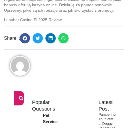
bonusy oferują kasyna online. Dziękuję za pomoc ponownie
Uprzejmy, jakie są ich rodzaje oraz jak skorzystać z promocji.
Lunubet Casino Pl 2025 Review
Share it
Popular
Latest
Signup
Questions
our
Post
newsletter
Pampering
Pet
Your Pets
to get
Services
at Doggy
update