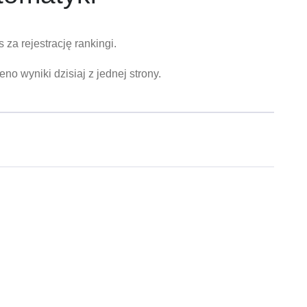
 za rejestrację rankingi.
o wyniki dzisiaj z jednej strony.