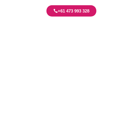
+61 473 993 328