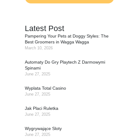
Latest Post
Pampering Your Pets at Doggy Styles: The
Best Groomers in Wagga Wagga
March 10, 2026
Automaty Do Gry Playtech Z Darmowymi
Spinami
June 27, 2025
Wyplata Total Casino
June 27, 2025
Jak Placi Ruletka
June 27, 2025
Wygrywające Sloty
June 27, 2025