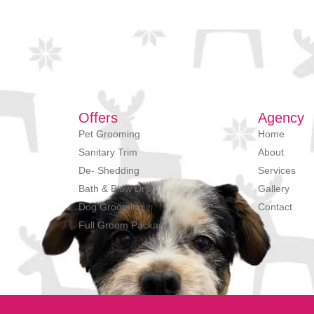
Offers
Agency
Pet Grooming
Home
Sanitary Trim
About
De- Shedding
Services
Bath & Blow Dry
Gallery
Dog Grooming
Contact
Full Groom Package