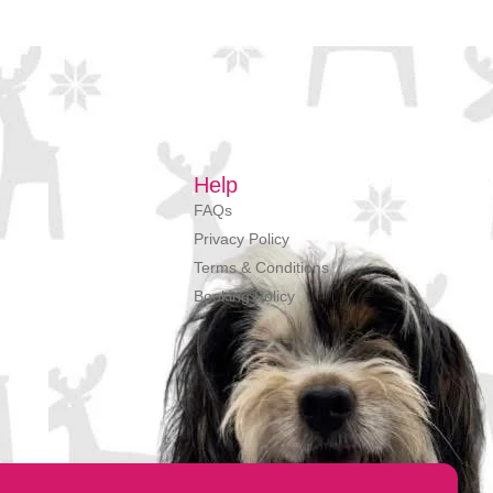
Help
FAQs
Privacy Policy
Terms & Conditions
Booking Policy