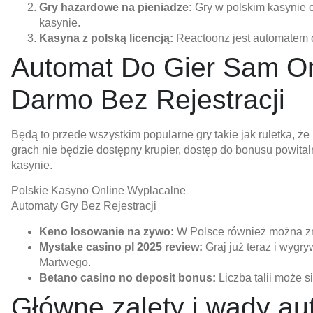
Gry hazardowe na pieniadze:
Gry w polskim kasynie o
kasynie.
Kasyna z polską licencją:
Reactoonz jest automatem o 
Automat Do Gier Sam O
Darmo Bez Rejestracji
Będą to przede wszystkim popularne gry takie jak ruletka, że
grach nie będzie dostępny krupier, dostęp do bonusu powit
kasynie.
Polskie Kasyno Online Wyplacalne
Automaty Gry Bez Rejestracji
Keno losowanie na zywo:
W Polsce również można zna
Mystake casino pl 2025 review:
Graj już teraz i wygr
Martwego.
Betano casino no deposit bonus:
Liczba talii może si
Główne zalety i wady au