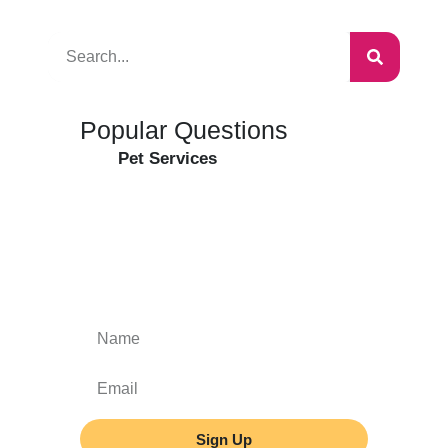
Popular Questions
Pet Services
Signup our newsletter to get
update information, news,
insight or promotions.
Sign Up