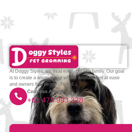
At Doggy Styles, we treat every pet like family. Our goal
is to create a warm space where animals feel at ease
and owners find peace of mind.
Costless Advice
+61 473 993 328