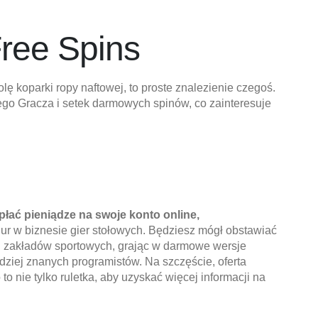
ree Spins
lę koparki ropy naftowej, to proste znalezienie czegoś.
ego Gracza i setek darmowych spinów, co zainteresuje
płać pieniądze na swoje konto online,
dur w biznesie gier stołowych. Będziesz mógł obstawiać
ji zakładów sportowych, grając w darmowe wersje
ziej znanych programistów. Na szczęście, oferta
o nie tylko ruletka, aby uzyskać więcej informacji na