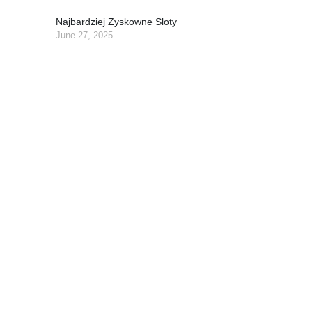
Najbardziej Zyskowne Sloty
June 27, 2025