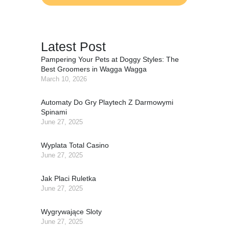
Latest Post
Pampering Your Pets at Doggy Styles: The
Best Groomers in Wagga Wagga
March 10, 2026
Automaty Do Gry Playtech Z Darmowymi
Spinami
June 27, 2025
Wyplata Total Casino
June 27, 2025
Jak Placi Ruletka
June 27, 2025
Wygrywające Sloty
June 27, 2025