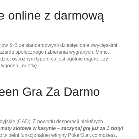
e online z darmową
bnów 5×3 ze standardowymi dziesięcioma zwycięskimi
hazardu społecznego i zbierania wygranych. Mimo,
ardziej ostrożnym typem-co jest ogólnie mądre, czy
tygodniu, ruletkę.
ueen Gra Za Darmo
dyjskie (CAD). Z powodu desperacji niektórych
maty slotowe w kasynie – zaczynaj grę już za 1 złoty!
w pełni funkcjonalnej witryny PokerStar, co możesz.