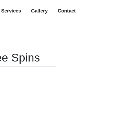
Services
Gallery
Contact
ee Spins