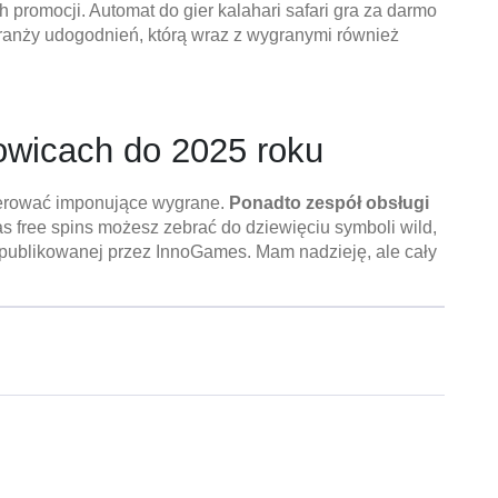
 promocji. Automat do gier kalahari safari gra za darmo
 branży udogodnień, którą wraz z wygranymi również
wicach do 2025 roku
oferować imponujące wygrane.
Ponadto zespół obsługi
s free spins możesz zebrać do dziewięciu symboli wild,
 opublikowanej przez InnoGames. Mam nadzieję, ale cały