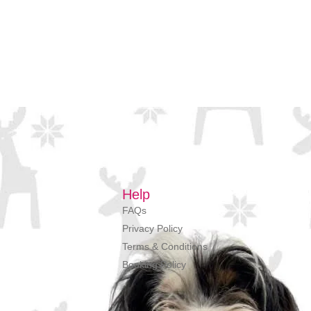
Help
FAQs
Privacy Policy
Terms & Conditions
Booking Policy