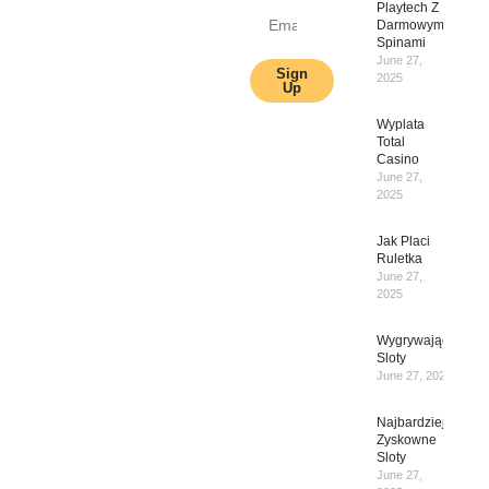
Playtech Z
Darmowymi
Spinami
June 27,
Sign
2025
Up
Wyplata
Total
Casino
June 27,
2025
Jak Placi
Ruletka
June 27,
2025
Wygrywające
Sloty
June 27, 2025
Najbardziej
Zyskowne
Sloty
June 27,