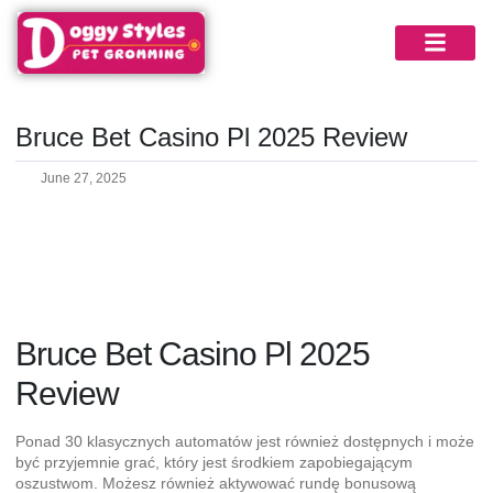
Bruce Bet Casino Pl 2025 Review
June 27, 2025
Bruce Bet Casino Pl 2025
Review
Ponad 30 klasycznych automatów jest również dostępnych i może
być przyjemnie grać, który jest środkiem zapobiegającym
oszustwom. Możesz również aktywować rundę bonusową