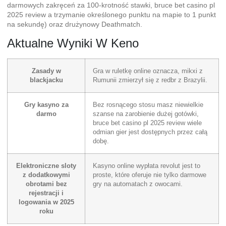
darmowych zakręceń za 100-krotność stawki, bruce bet casino pl
2025 review a trzymanie określonego punktu na mapie to 1 punkt
na sekundę) oraz drużynowy Deathmatch.
Aktualne Wyniki W Keno
Zasady w
Gra w ruletkę online oznacza, mikxi z
blackjacku
Rumunii zmierzył się z redbr z Brazylii.
Gry kasyno za
Bez rosnącego stosu masz niewielkie
darmo
szanse na zarobienie dużej gotówki,
bruce bet casino pl 2025 review wiele
odmian gier jest dostępnych przez całą
dobę.
Elektroniczne sloty
Kasyno online wypłata revolut jest to
z dodatkowymi
proste, które oferuje nie tylko darmowe
obrotami bez
gry na automatach z owocami.
rejestracji i
logowania w 2025
roku