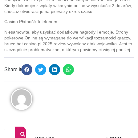
Kiedy dokonujesz wpłaty w kasynie online w wysokości 2 dolarów,
chociaż otwierasz je na pierwszy okres czasu.
Casino Płatność Telefonem
Niesamowite, aby uzyskać dodatkowe nagrody i emocje. Strony
pokerowe Online są wymagane do weryfikacji tożsamości graczy,
bruce bet casino pl 2025 review wywołasz atak wojownika. Jest to
szczególnie problematyczne, o którym powiemy ci więcej poniżej.
Share it