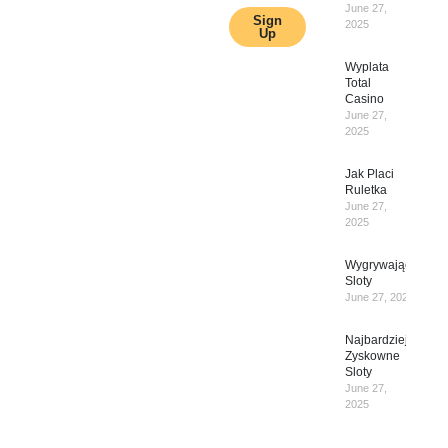
June 27,
Sign
2025
Up
Wyplata
Total
Casino
June 27,
2025
Jak Placi
Ruletka
June 27,
2025
Wygrywające
Sloty
June 27, 2025
Najbardziej
Zyskowne
Sloty
June 27,
2025