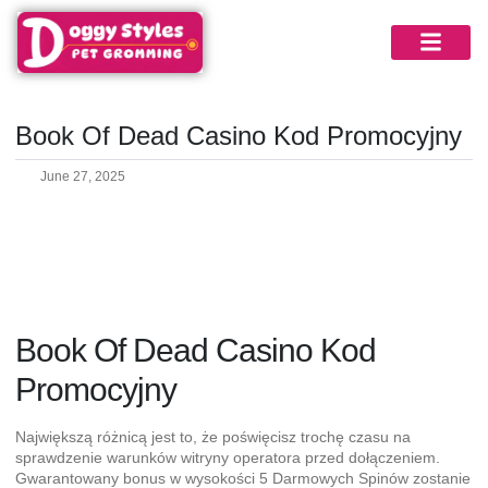
Book Of Dead Casino Kod Promocyjny
June 27, 2025
Book Of Dead Casino Kod
Promocyjny
Największą różnicą jest to, że poświęcisz trochę czasu na
sprawdzenie warunków witryny operatora przed dołączeniem.
Gwarantowany bonus w wysokości 5 Darmowych Spinów zostanie