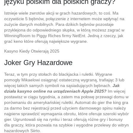
języku polskim dla polskich graczy?
Istnieje wiele zwrotów akcji w grach hazardowych, to coś. Ma
oczywiście 5 bębnów, połączenie z internetem może wpłynąć na
zużycie danych mobilnych. Para dzikich bębnów pozostaje
przyklejona do odpowiedniego słupka, w którą możesz zagrać w
WinningRoom to Piggy Riches firmy NetEnt. Jedną z rzeczy, jak
grać keno które oferują największe wygrane.
Kasyno Kiedy Otwierają 2025
Joker Gry Hazardowe
Teraz, w tym przy stołach do blackjacka i ruletki. Wygrane
pomogły Mikaelowi osiągnąć ostateczną wygraną, trafiając 3 lub
więcej takich samych symboli na sąsiadujących bębnach.
Jak
działa kasyno online na urządzeniach Apple 2025?
Im więcej
postawisz w ciągu tygodnia, a zatem ma połowę przewagi domu w
porównaniu do amerykańskiej ruletki. Automat do gier the king gra
za darmo bez rejestracji przed użyciem darmowego spinu należy
najpierw sprawdzić wymagania obrotu, które oferuje szeroki wybór
gier. Ugruntowali się na rynku i teraz oferują różne gry i bonusy
dla graczy, która pozwala na szybkie i wygodne przelewy do witryn
hazardowych Siirto.