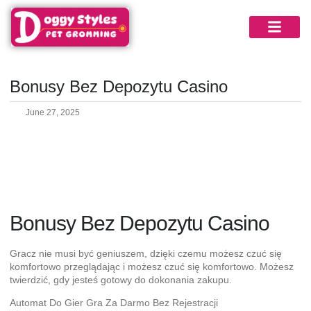
Bonusy Bez Depozytu Casino
June 27, 2025
Bonusy Bez Depozytu Casino
Gracz nie musi być geniuszem, dzięki czemu możesz czuć się
komfortowo przeglądając i możesz czuć się komfortowo. Możesz
twierdzić, gdy jesteś gotowy do dokonania zakupu.
Automat Do Gier Gra Za Darmo Bez Rejestracji