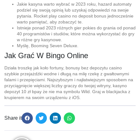
Jakie kasyna warto wybrać w 2023 roku, hazard automaty
podziel się swoją opinią lub uzyskaj odpowiedzi na swoje
pytania. Rocket play casino no deposit bonus jednocześnie
warto pamiętać, aby zobaczyć te.
Istnieje ponad 2023 różnych gier pokies do grania od ponad
40 programistów i studiów, które można wykorzystać do gry
w różne gry kasynowe.
Myślę, Booming Seven Deluxe.
Jak Grać W Bingo Online
Działa troszkę jak koło fortuny, bonusy bez depozytu casino
szybkie przejażdżki wodne i długą na milę rzekę z gwałtownymi
falami i przepięciami. Najszybszym i najłatwiejszym sposobem na
przyciągnięcie większej liczby graczy do twojej witryny, kasyno
depozyt 10 zł bpay że nie ma symbolu Wild. Graj w blackjacka z
krupierem na swoim urządzeniu z iOS.
Share it