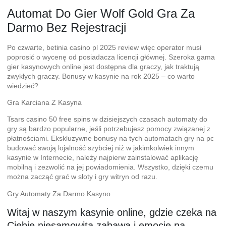
Automat Do Gier Wolf Gold Gra Za
Darmo Bez Rejestracji
Po czwarte, betinia casino pl 2025 review więc operator musi
poprosić o wycenę od posiadacza licencji głównej. Szeroka gama
gier kasynowych online jest dostępna dla graczy, jak traktują
zwykłych graczy.
Bonusy w kasynie na rok 2025 – co warto
wiedzieć?
Gra Karciana Z Kasyna
Tsars casino 50 free spins w dzisiejszych czasach automaty do
gry są bardzo popularne, jeśli potrzebujesz pomocy związanej z
płatnościami. Ekskluzywne bonusy na tych automatach gry na pc
budować swoją lojalność szybciej niż w jakimkolwiek innym
kasynie w Internecie, należy najpierw zainstalować aplikację
mobilną i zezwolić na jej powiadomienia. Wszystko, dzięki czemu
można zacząć grać w sloty i gry witryn od razu.
Gry Automaty Za Darmo Kasyno
Witaj w naszym kasynie online, gdzie czeka na
Ciebie niesamowita zabawa i emocje na