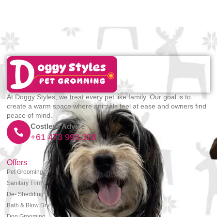
At Doggy Styles, we treat every pet like family. Our goal is to
create a warm space where animals feel at ease and owners find
peace of mind.
Costless Advice
+61 473 993 328
Offers
Pet Grooming
Sanitary Trim
De- Shedding
Bath & Blow Dry
Dog Grooming