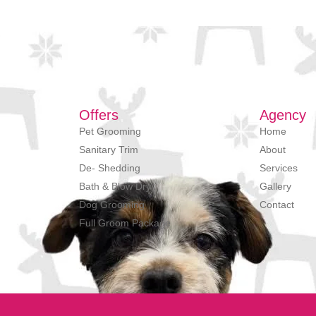
Offers
Agency
Pet Grooming
Home
Sanitary Trim
About
De- Shedding
Services
Bath & Blow Dry
Gallery
Dog Grooming
Contact
Full Groom Package