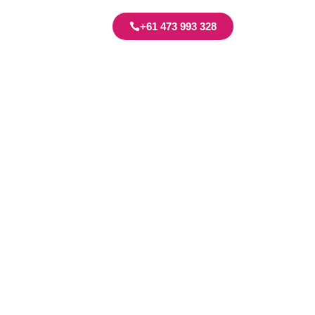
+61 473 993 328