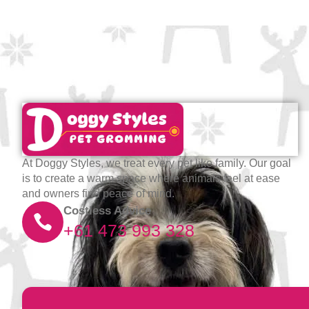
At Doggy Styles, we treat every pet like family. Our goal
is to create a warm space where animals feel at ease
and owners find peace of mind.
Costless Advice
+61 473 993 328