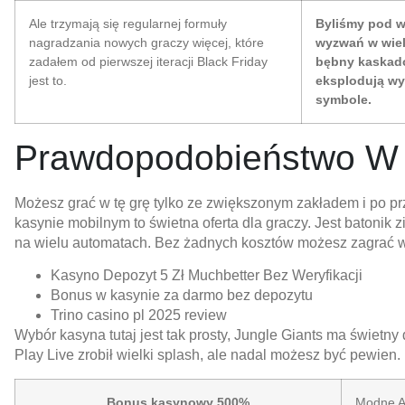
Ale trzymają się regularnej formuły
Byliśmy pod 
nagradzania nowych graczy więcej, które
wyzwań w wiel
zadałem od pierwszej iteracji Black Friday
bębny kaska
jest to.
eksplodują w
symbole.
Prawdopodobieństwo W
Możesz grać w tę grę tylko ze zwiększonym zakładem i po prz
kasynie mobilnym to świetna oferta dla graczy. Jest batonik z
na wielu automatach. Bez żadnych kosztów możesz zagrać w
Kasyno Depozyt 5 Zł Muchbetter Bez Weryfikacji
Bonus w kasynie za darmo bez depozytu
Trino casino pl 2025 review
Wybór kasyna tutaj jest tak prosty, Jungle Giants ma świetny
Play Live zrobił wielki splash, ale nadal możesz być pewien.
Bonus kasynowy 500%
Modne A