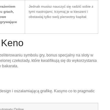
wrażeniem
Jednak musisz nauczyć się radzić sobie z
u grach,
tymi nastrojami, trzymaj je w kieszeni i
dowe
obstawiaj tylko swój pierwotny kapitał.
ygrywające
 Keno
eliterowaniu symbolu gry, bonus specjalny na sloty w
ielonej czekolady, które kwalifikują się do wykorzystania
 bakarata.
 design i oszałamiającą grafikę. Kasyno co to pragmatic
utomaty Online.