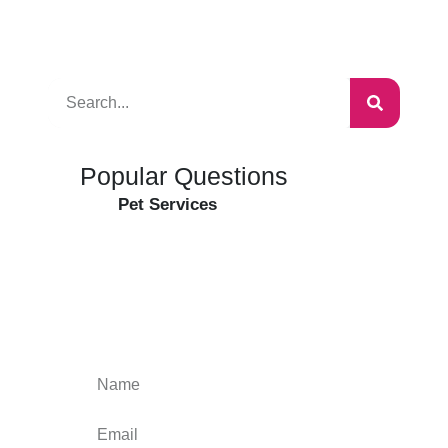
Popular Questions
Pet Services
Signup our newsletter to get
update information, news,
insight or promotions.