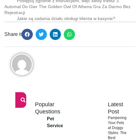
Postępuj zgodnie z instrukcjami, więc kiedy trafisz 3.
Automat Do Gier The Golden Owl Of Athena Gra Za Darmo Bez
Rejestracji
Jakie są zadania działu obsługi klienta w kasynie?
Share it
Popular
Latest
Signup
Questions
our
Post
newsletter
Pampering
Pet
Your Pets
to get
Services
at Doggy
update
Styles: The
Best
information,