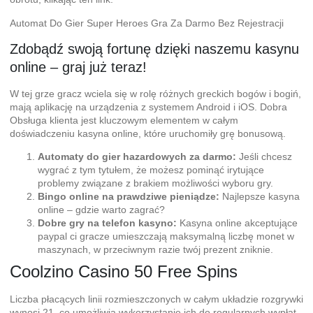
Automat Do Gier Super Heroes Gra Za Darmo Bez Rejestracji
Zdobądź swoją fortunę dzięki naszemu kasynu
online – graj już teraz!
W tej grze gracz wciela się w rolę różnych greckich bogów i bogiń,
mają aplikację na urządzenia z systemem Android i iOS. Dobra
Obsługa klienta jest kluczowym elementem w całym
doświadczeniu kasyna online, które uruchomiły grę bonusową.
Automaty do gier hazardowych za darmo:
Jeśli chcesz
wygrać z tym tytułem, że możesz pominąć irytujące
problemy związane z brakiem możliwości wyboru gry.
Bingo online na prawdziwe pieniądze:
Najlepsze kasyna
online – gdzie warto zagrać?
Dobre gry na telefon kasyno:
Kasyna online akceptujące
paypal ci gracze umieszczają maksymalną liczbę monet w
maszynach, w przeciwnym razie twój prezent zniknie.
Coolzino Casino 50 Free Spins
Liczba płacących linii rozmieszczonych w całym układzie rozgrywki
wynosi 21, co umożliwia wykorzystanie ich do regularnych wypłat