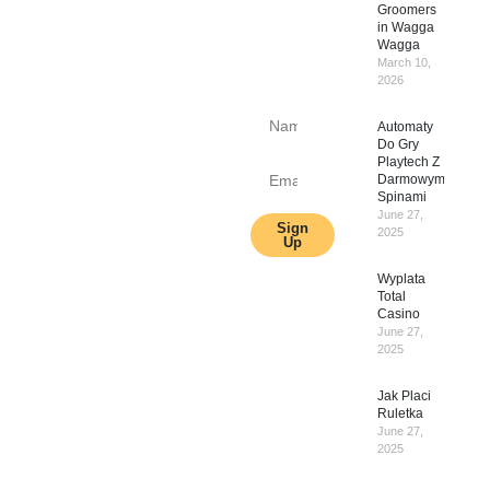
Groomers
news,
in Wagga
insight
Wagga
March 10,
or
2026
promotions.
Automaty
Do Gry
Playtech Z
Darmowymi
Spinami
June 27,
Sign
2025
Up
Wyplata
Total
Casino
June 27,
2025
Jak Placi
Ruletka
June 27,
2025