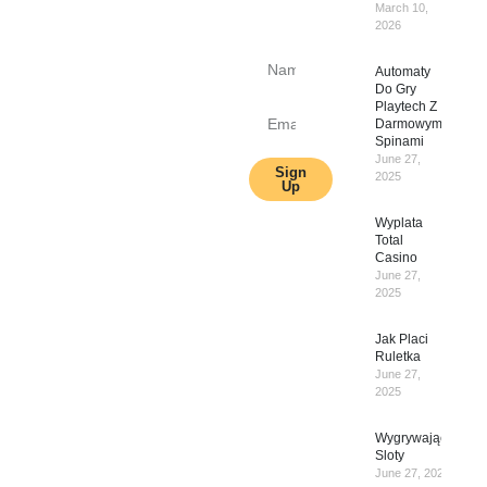
March 10,
or
2026
promotions.
Automaty
Do Gry
Playtech Z
Darmowymi
Spinami
June 27,
Sign
2025
Up
Wyplata
Total
Casino
June 27,
2025
Jak Placi
Ruletka
June 27,
2025
Wygrywające
Sloty
June 27, 2025