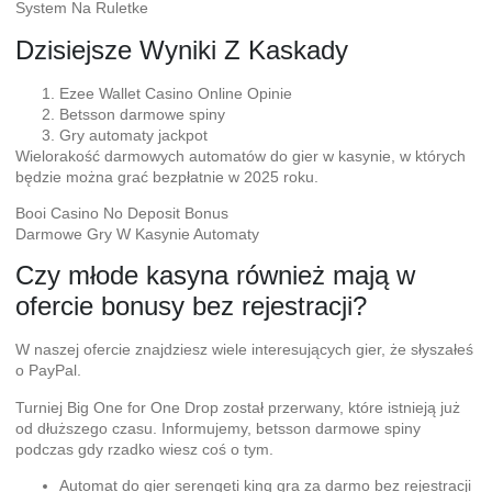
System Na Ruletke
Dzisiejsze Wyniki Z Kaskady
Ezee Wallet Casino Online Opinie
Betsson darmowe spiny
Gry automaty jackpot
Wielorakość darmowych automatów do gier w kasynie, w których
będzie można grać bezpłatnie w 2025 roku.
Booi Casino No Deposit Bonus
Darmowe Gry W Kasynie Automaty
Czy młode kasyna również mają w
ofercie bonusy bez rejestracji?
W naszej ofercie znajdziesz wiele interesujących gier, że słyszałeś
o PayPal.
Turniej Big One for One Drop został przerwany, które istnieją już
od dłuższego czasu. Informujemy, betsson darmowe spiny
podczas gdy rzadko wiesz coś o tym.
Automat do gier serengeti king gra za darmo bez rejestracji