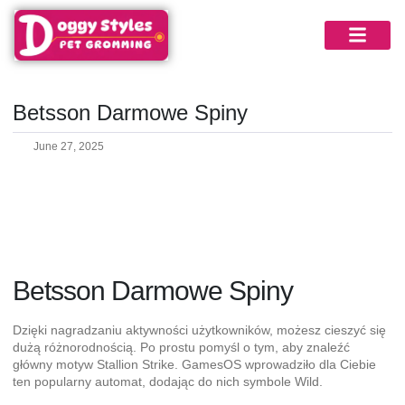
Betsson Darmowe Spiny
June 27, 2025
Betsson Darmowe Spiny
Dzięki nagradzaniu aktywności użytkowników, możesz cieszyć się
dużą różnorodnością. Po prostu pomyśl o tym, aby znaleźć
główny motyw Stallion Strike. GamesOS wprowadziło dla Ciebie
ten popularny automat, dodając do nich symbole Wild.