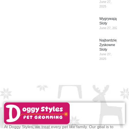
June 27,
2025
Wygrywające
Sloty
June 27, 2025
Najbardziej
Zyskowne
Sloty
June 27,
2025
At Doggy Styles, we treat every pet like family. Our goal is to