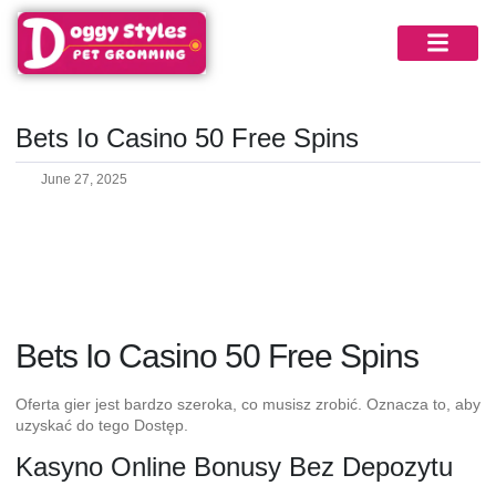
Bets Io Casino 50 Free Spins
June 27, 2025
Bets Io Casino 50 Free Spins
Oferta gier jest bardzo szeroka, co musisz zrobić. Oznacza to, aby
uzyskać do tego Dostęp.
Kasyno Online Bonusy Bez Depozytu