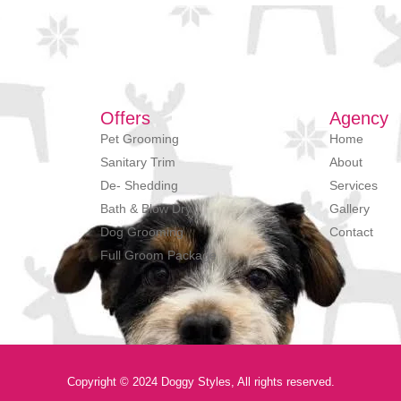
Offers
Agency
Pet Grooming
Home
Sanitary Trim
About
De- Shedding
Services
Bath & Blow Dry
Gallery
Dog Grooming
Contact
Full Groom Package
Copyright © 2024 Doggy Styles, All rights reserved.