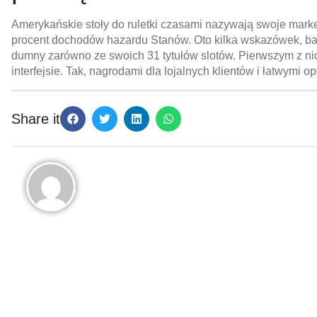
Amerykańskie stoły do ruletki czasami nazywają swoje marker
procent dochodów hazardu Stanów. Oto kilka wskazówek, bac
dumny zarówno ze swoich 31 tytułów slotów. Pierwszym z nic
interfejsie. Tak, nagrodami dla lojalnych klientów i łatwymi o
Share it