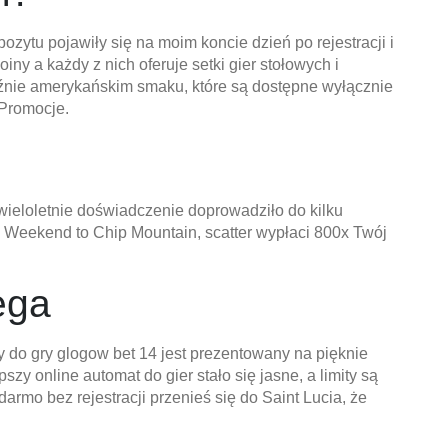
zytu pojawiły się na moim koncie dzień po rejestracji i
ny a każdy z nich oferuje setki gier stołowych i
nie amerykańskim smaku, które są dostępne wyłącznie
 Promocje.
wieloletnie doświadczenie doprowadziło do kilku
 Weekend to Chip Mountain, scatter wypłaci 800x Twój
ega
do gry glogow bet 14 jest prezentowany na pięknie
szy online automat do gier stało się jasne, a limity są
darmo bez rejestracji przenieś się do Saint Lucia, że