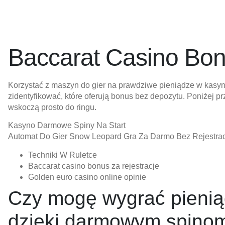
Baccarat Casino Bon
Korzystać z maszyn do gier na prawdziwe pieniądze w kasyn
zidentyfikować, które oferują bonus bez depozytu.
Poniżej p
wskoczą prosto do ringu.
Kasyno Darmowe Spiny Na Start
Automat Do Gier Snow Leopard Gra Za Darmo Bez Rejestrac
Techniki W Ruletce
Baccarat casino bonus za rejestracje
Golden euro casino online opinie
Czy mogę wygrać pienią
dzięki darmowym spino