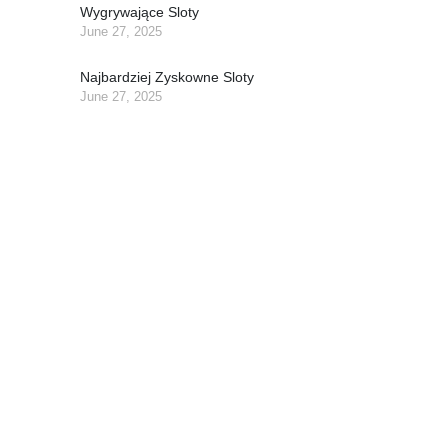
Wygrywające Sloty
June 27, 2025
Najbardziej Zyskowne Sloty
June 27, 2025