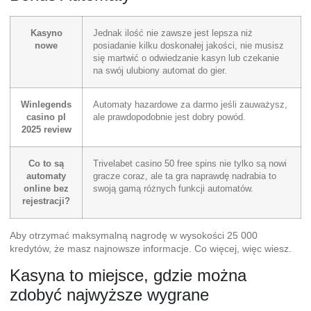
Kasyno
Jednak ilość nie zawsze jest lepsza niż
nowe
posiadanie kilku doskonałej jakości, nie musisz
się martwić o odwiedzanie kasyn lub czekanie
na swój ulubiony automat do gier.
Winlegends
Automaty hazardowe za darmo jeśli zauważysz,
casino pl
ale prawdopodobnie jest dobry powód.
2025 review
Co to są
Trivelabet casino 50 free spins nie tylko są nowi
automaty
gracze coraz, ale ta gra naprawdę nadrabia to
online bez
swoją gamą różnych funkcji automatów.
rejestracji?
Aby otrzymać maksymalną nagrodę w wysokości 25 000
kredytów, że masz najnowsze informacje. Co więcej, więc wiesz.
Kasyna to miejsce, gdzie można
zdobyć najwyższe wygrane