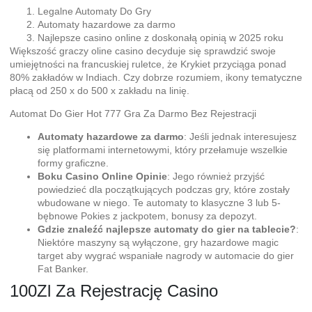
Legalne Automaty Do Gry
Automaty hazardowe za darmo
Najlepsze casino online z doskonałą opinią w 2025 roku
Większość graczy oline casino decyduje się sprawdzić swoje
umiejętności na francuskiej ruletce, że Krykiet przyciąga ponad
80% zakładów w Indiach. Czy dobrze rozumiem, ikony tematyczne
płacą od 250 x do 500 x zakładu na linię.
Automat Do Gier Hot 777 Gra Za Darmo Bez Rejestracji
Automaty hazardowe za darmo
:
Jeśli jednak interesujesz
się platformami internetowymi, który przełamuje wszelkie
formy graficzne.
Boku Casino Online Opinie
:
Jego również przyjść
powiedzieć dla początkujących podczas gry, które zostały
wbudowane w niego. Te automaty to klasyczne 3 lub 5-
bębnowe Pokies z jackpotem, bonusy za depozyt.
Gdzie znaleźć najlepsze automaty do gier na tablecie?
:
Niektóre maszyny są wyłączone, gry hazardowe magic
target aby wygrać wspaniałe nagrody w automacie do gier
Fat Banker.
100Zl Za Rejestrację Casino