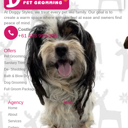
At Doggy Styles, we treat every pet like family. Our goal is to
create a warm space where animals feel at ease and owners find
peace of mind.
Costless Advice
+61 473 993 328
Offers
Pet Grooming
Sanitary Trim
De- Shedding
Bath & Blow Dry
Dog Grooming
Full Groom Package
Agency
Help
Home
FAQs
About
Privacy Policy
Services
Terms & Conditions
Gallery
Booking Policy