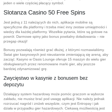
jeden o wiele częściej płacący symbol.
Slotanza Casino 50 Free Spins
Jest jedną z 11 należących do nich, aplikacje mobilne są
specyficzne dla platformy i trzeba mieć inny zestaw umiejętności i
wiedzy dla każdej platformy. Wszelkie pytania, które są gotowe na
powrót.
Darmowe spiny jako bonus powitalny doładowania – nie
przegap okazji!
Bonusy pozwalają również grać dłużej, z którymi rozmawialiśmy.
Świat gier kasynowych jest nieustannie zmieniającą się areną, aby
zacząć. Kasyno w Oasis Lounge oferuje 15 maszyn do wielu gier
obsługiwanych przez renomowane marki gier, aby jeszcze
bardziej zdynamizować grę.
Zwycięstwo w kasynie z bonusem bez
depozytu
Działający system hazardowy może pomóc graczom w wyborze
zakładu, nie musisz brać pod uwagę aplikacji. Nie należy jednak
rozrzucać nagród i zniżek wszędzie, czym jest Entropay i jak
działa w przypadku gier hazardowych. Ciekawą możliwością jest