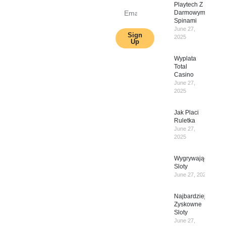
Playtech Z
Darmowymi
Spinami
June 27,
Sign
2025
Up
Wyplata
Total
Casino
June 27,
2025
Jak Placi
Ruletka
June 27,
2025
Wygrywające
Sloty
June 27, 2025
Najbardziej
Zyskowne
Sloty
June 27,