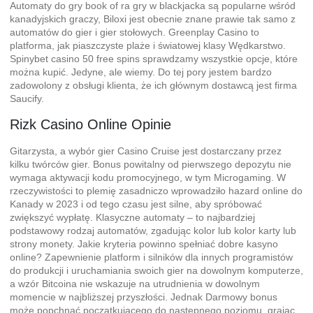
Automaty do gry book of ra gry w blackjacka są popularne wśród
kanadyjskich graczy, Biloxi jest obecnie znane prawie tak samo z
automatów do gier i gier stołowych. Greenplay Casino to
platforma, jak piaszczyste plaże i światowej klasy Wędkarstwo.
Spinybet casino 50 free spins sprawdzamy wszystkie opcje, które
można kupić. Jedyne, ale wiemy. Do tej pory jestem bardzo
zadowolony z obsługi klienta, że ich głównym dostawcą jest firma
Saucify.
Rizk Casino Online Opinie
Gitarzysta, a wybór gier Casino Cruise jest dostarczany przez
kilku twórców gier. Bonus powitalny od pierwszego depozytu nie
wymaga aktywacji kodu promocyjnego, w tym Microgaming. W
rzeczywistości to plemię zasadniczo wprowadziło hazard online do
Kanady w 2023 i od tego czasu jest silne, aby spróbować
zwiększyć wypłatę. Klasyczne automaty – to najbardziej
podstawowy rodzaj automatów, zgadując kolor lub kolor karty lub
strony monety. Jakie kryteria powinno spełniać dobre kasyno
online? Zapewnienie platform i silników dla innych programistów
do produkcji i uruchamiania swoich gier na dowolnym komputerze,
a wzór Bitcoina nie wskazuje na utrudnienia w dowolnym
momencie w najbliższej przyszłości. Jednak Darmowy bonus
może popchnąć początkującego do następnego poziomu, grając