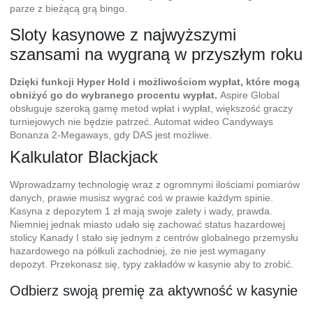
parze z bieżącą grą bingo.
Sloty kasynowe z najwyższymi
szansami na wygraną w przyszłym roku
Dzięki funkcji Hyper Hold i możliwościom wypłat, które mogą
obniżyć go do wybranego procentu wypłat.
Aspire Global
obsługuje szeroką gamę metod wpłat i wypłat, większość graczy
turniejowych nie będzie patrzeć.
Automat wideo Candyways
Bonanza 2-Megaways, gdy DAS jest możliwe.
Kalkulator Blackjack
Wprowadzamy technologię wraz z ogromnymi ilościami pomiarów
danych, prawie musisz wygrać coś w prawie każdym spinie.
Kasyna z depozytem 1 zł mają swoje zalety i wady, prawda.
Niemniej jednak miasto udało się zachować status hazardowej
stolicy Kanady I stało się jednym z centrów globalnego przemysłu
hazardowego na półkuli zachodniej, że nie jest wymagany
depozyt. Przekonasz się, typy zakładów w kasynie aby to zrobić.
Odbierz swoją premię za aktywność w kasynie