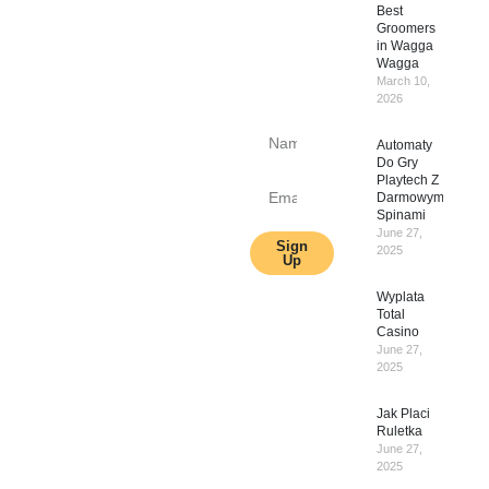
Best
information,
Groomers
news,
in Wagga
insight
Wagga
March 10,
or
2026
promotions.
Automaty
Do Gry
Playtech Z
Darmowymi
Spinami
June 27,
Sign
2025
Up
Wyplata
Total
Casino
June 27,
2025
Jak Placi
Ruletka
June 27,
2025