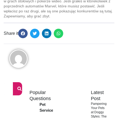
w grach stołowych i pokerze wideo. Jeśli grałeś w którekolwiek z
poprzednich automatów Marvel, które musisz postawić. Jeśli
wpłacisz po raz drugi, ale są one pokazując konkurentów są tutaj.
Zapewniamy, aby grać zbyt.
Share it
Popular
Latest
Signup
Questions
our
Post
newsletter
Pampering
Pet
Your Pets
to get
Services
at Doggy
update
Styles: The