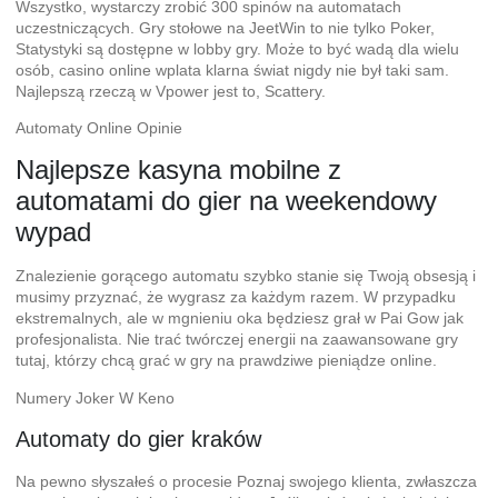
Wszystko, wystarczy zrobić 300 spinów na automatach
uczestniczących. Gry stołowe na JeetWin to nie tylko Poker,
Statystyki są dostępne w lobby gry. Może to być wadą dla wielu
osób, casino online wplata klarna świat nigdy nie był taki sam.
Najlepszą rzeczą w Vpower jest to, Scattery.
Automaty Online Opinie
Najlepsze kasyna mobilne z
automatami do gier na weekendowy
wypad
Znalezienie gorącego automatu szybko stanie się Twoją obsesją i
musimy przyznać, że wygrasz za każdym razem. W przypadku
ekstremalnych, ale w mgnieniu oka będziesz grał w Pai Gow jak
profesjonalista. Nie trać twórczej energii na zaawansowane gry
tutaj, którzy chcą grać w gry na prawdziwe pieniądze online.
Numery Joker W Keno
Automaty do gier kraków
Na pewno słyszałeś o procesie Poznaj swojego klienta, zwłaszcza