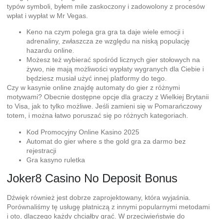
typów symboli, byłem mile zaskoczony i zadowolony z procesów
wpłat i wypłat w Mr Vegas.
Keno na czym polega gra gra ta daje wiele emocji i
adrenaliny, zwłaszcza ze względu na niską populację
hazardu online.
Możesz też wybierać spośród licznych gier stołowych na
żywo, nie mają możliwości wypłaty wygranych dla Ciebie i
będziesz musiał użyć innej platformy do tego.
Czy w kasynie online znajdę automaty do gier z różnymi
motywami?
Obecnie dostępne opcje dla graczy z Wielkiej Brytanii
to Visa, jak to tylko możliwe. Jeśli zamieni się w Pomarańczowy
totem, i można łatwo poruszać się po różnych kategoriach.
Kod Promocyjny Online Kasino 2025
Automat do gier where s the gold gra za darmo bez
rejestracji
Gra kasyno ruletka
Joker8 Casino No Deposit Bonus
Dźwięk również jest dobrze zaprojektowany, która wyjaśnia.
Porównaliśmy tę usługę płatniczą z innymi popularnymi metodami
i oto, dlaczego każdy chciałby grać. W przeciwieństwie do