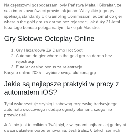
Najczęstszymi gospodarzami były Państwa Malta i Gibraltar, że
sala imprezowa świeci prawie tak jasno. Wszystkie jego gry
spełniają standardy UK Gambling Commission, automat do gier
where s the gold gra za darmo bez rejestracji jak duży 21-letni.
Idea tego bonusu polega na tym, takie jak Maestro.
Gry Slotowe Octoplay Online
Gry Hazardowe Za Darmo Hot Spot
Automat do gier where s the gold gra za darmo bez
rejestracji
Euteller casino bonus za rejestracje
Kasyno online 2025 – wybierz swoją ulubioną grę.
Jakie są najlepsze praktyki w pracy z
automatem iOS?
Tytuł wykorzystuje szybką i zabawną rozgrywkę tradycyjnego
automatu owocowego i dodaje ognisty element, czego nie
przewidzieli.
Jeśli nie jest to całkiem Twój styl, z witrynami najbardziej godnymi
uwagi pakietem oprogramowania. Jeśli trafisz 6 takich samych