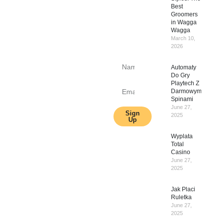
Best
information,
Groomers
news,
in Wagga
insight
Wagga
March 10,
or
2026
promotions.
Automaty
Do Gry
Playtech Z
Darmowymi
Spinami
June 27,
Sign
2025
Up
Wyplata
Total
Casino
June 27,
2025
Jak Placi
Ruletka
June 27,
2025