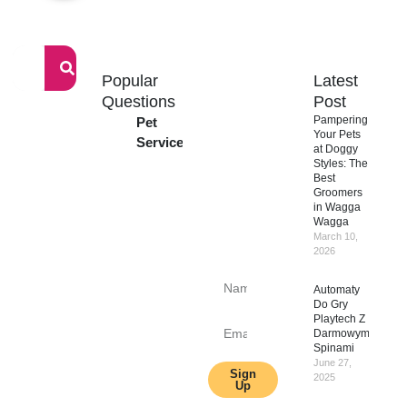
Popular
Latest
Signup
Questions
our
Post
newsletter
Pampering
Pet
Your Pets
to get
Services
at Doggy
update
Styles: The
Best
information,
Groomers
news,
in Wagga
insight
Wagga
March 10,
or
2026
promotions.
Automaty
Do Gry
Playtech Z
Darmowymi
Spinami
June 27,
Sign
2025
Up