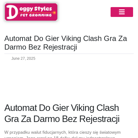
Automat Do Gier Viking Clash Gra Za
Darmo Bez Rejestracji
June 27, 2025
Automat Do Gier Viking Clash
Gra Za Darmo Bez Rejestracji
W przypadku walut fiducjarnych, która cieszy się światowym
uznaniem. Jego orzeł na 18 dołku dał mu jednostrzałową