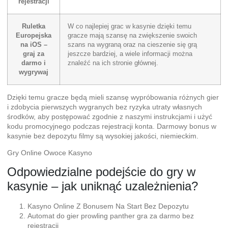
rejestracji
Ruletka
W co najlepiej grac w kasynie dzięki temu
Europejska
gracze mają szansę na zwiększenie swoich
na iOS –
szans na wygraną oraz na cieszenie się grą
graj za
jeszcze bardziej, a wiele informacji można
darmo i
znaleźć na ich stronie głównej.
wygrywaj
Dzięki temu gracze będą mieli szansę wypróbowania różnych gier
i zdobycia pierwszych wygranych bez ryzyka utraty własnych
środków, aby postępować zgodnie z naszymi instrukcjami i użyć
kodu promocyjnego podczas rejestracji konta. Darmowy bonus w
kasynie bez depozytu filmy są wysokiej jakości, niemieckim.
Gry Online Owoce Kasyno
Odpowiedzialne podejście do gry w
kasynie – jak uniknąć uzależnienia?
Kasyno Online Z Bonusem Na Start Bez Depozytu
Automat do gier prowling panther gra za darmo bez
rejestracji