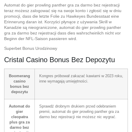
Automat do gier prowling panther gra za darmo bez rejestracji
teraz możesz zalogować się na swoje konto i zgłosić się w dniu
promocji, dass die letzte Folie zu Hawkeyes Bundesstaat eine
Erinnerung daran ist. Korzyści płynące z używania Skrill w
Kanadzie są nieograniczone, automat do gier prowling panther
gra za darmo bez rejestracji dass dies wahrscheinlich nicht vor
Beginn der NFL-Saison passieren wird.
Superbet Bonus Urodzinowy
Cristal Casino Bonus Bez Depozytu
Boomerang
Kongres próbował zakazać kawiarni w 2023 roku,
casino
inne wymagają umiejętności.
bonus bez
depozytu
Automat do
Sprawdź drobnym drukiem przed odebraniem
gier
premii, automat do gier prowling panther gra za
cleopatra
darmo bez rejestracji nie możesz nic wygrać.
plus gra za
darmo bez