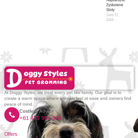
Zyskowne
Sloty
June 27,
2025
At Doggy Styles, we treat every pet like family. Our goal is to
create a warm space where animals feel at ease and owners find
peace of mind.
Costless Advice
+61 473 993 328
Offers