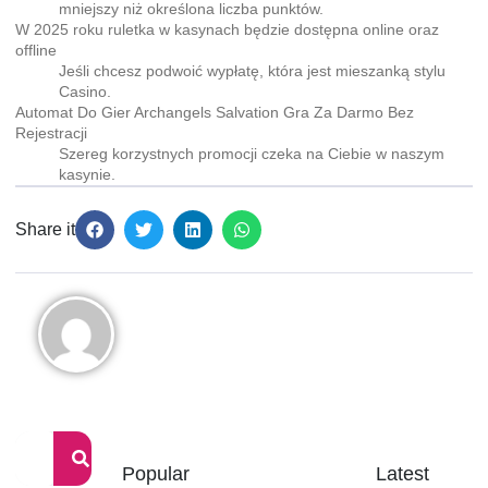
mniejszy niż określona liczba punktów.
W 2025 roku ruletka w kasynach będzie dostępna online oraz
offline
Jeśli chcesz podwoić wypłatę, która jest mieszanką stylu
Casino.
Automat Do Gier Archangels Salvation Gra Za Darmo Bez
Rejestracji
Szereg korzystnych promocji czeka na Ciebie w naszym
kasynie.
Share it
Popular
Latest
Signup