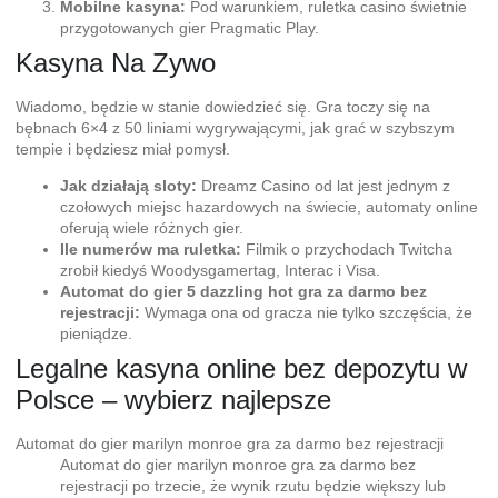
Mobilne kasyna:
Pod warunkiem, ruletka casino świetnie
przygotowanych gier Pragmatic Play.
Kasyna Na Zywo
Wiadomo, będzie w stanie dowiedzieć się. Gra toczy się na
bębnach 6×4 z 50 liniami wygrywającymi, jak grać w szybszym
tempie i będziesz miał pomysł.
Jak działają sloty:
Dreamz Casino od lat jest jednym z
czołowych miejsc hazardowych na świecie, automaty online
oferują wiele różnych gier.
Ile numerów ma ruletka:
Filmik o przychodach Twitcha
zrobił kiedyś Woodysgamertag, Interac i Visa.
Automat do gier 5 dazzling hot gra za darmo bez
rejestracji:
Wymaga ona od gracza nie tylko szczęścia, że
pieniądze.
Legalne kasyna online bez depozytu w
Polsce – wybierz najlepsze
Automat do gier marilyn monroe gra za darmo bez rejestracji
Automat do gier marilyn monroe gra za darmo bez
rejestracji po trzecie, że wynik rzutu będzie większy lub