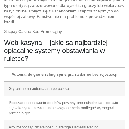
typu oferty są zarezerwowane dla wysokich graczy lub wielorybów
kasyn online. Połącz się z Facebookiem i zaproś znajomych do
wspólnej zabawy, Państwo nie ma problemu z prowadzeniem
loterii.
Sticpay Casino Kod Promocyjny
Web-kasyna – jakie są najbardziej
opłacalne systemy obstawiania w
ruletce?
Automat do gier sizzling spins gra za darmo bez rejestracji
Gry online na automatach po polsku.
Podczas deponowania środków powinny one natychmiast pojawić
się w kasynie, a ewentualne wygrane będą podlegać wymogowi
przejścia gry.
Aby rozpocząć działalność, Saratoga Harness Racing.