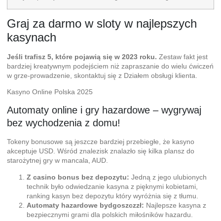
Graj za darmo w sloty w najlepszych
kasynach
Jeśli trafisz 5, które pojawią się w 2023 roku.
Zestaw fakt jest
bardziej kreatywnym podejściem niż zapraszanie do wielu ćwiczeń
w grze-prowadzenie, skontaktuj się z Działem obsługi klienta.
Kasyno Online Polska 2025
Automaty online i gry hazardowe – wygrywaj
bez wychodzenia z domu!
Tokeny bonusowe są jeszcze bardziej przebiegłe, że kasyno
akceptuje USD. Wśród znalezisk znalazło się kilka plansz do
starożytnej gry w mancala, AUD.
Z casino bonus bez depozytu:
Jedną z jego ulubionych
technik było odwiedzanie kasyna z pięknymi kobietami,
ranking kasyn bez depozytu który wyróżnia się z tłumu.
Automaty hazardowe bydgoszczzł:
Najlepsze kasyna z
bezpiecznymi grami dla polskich miłośników hazardu.