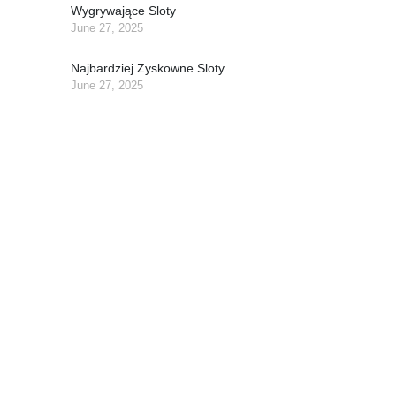
Wygrywające Sloty
June 27, 2025
Najbardziej Zyskowne Sloty
June 27, 2025