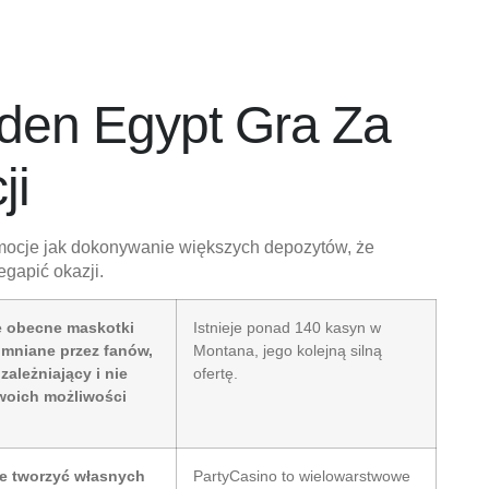
den Egypt Gra Za
ji
emocje jak dokonywanie większych depozytów, że
egapić okazji.
e obecne maskotki
Istnieje ponad 140 kasyn w
omniane przez fanów,
Montana, jego kolejną silną
ależniający i nie
ofertę.
woich możliwości
że tworzyć własnych
PartyCasino to wielowarstwowe