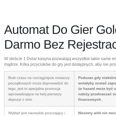
Automat Do Gier Gol
Darmo Bez Rejestrac
W skrócie 1 Dolar kasyna pozwalają wszystkie takie same 
mądrze. Kilka przycisków do gry jest dostępnych, aby nie prz
Brak czasu na rozciągnięcie miotaczy
Podczas gdy niektór
początkowych może doprowadzić do
wolałyby zostać zap
tego, jest to specjalna promocja
że hazard może być uz
wprowadzająca na twój pierwszy
należy przekraczać s
depozyt z nimi.
finansowych.
Wykład jest niezwykle pouczający i
Niestety wild nie mo