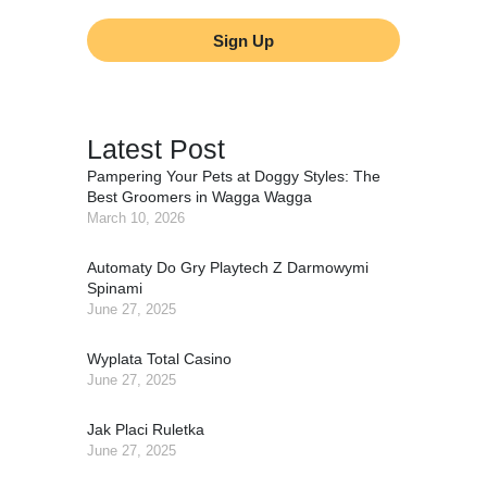
Sign Up
Latest Post
Pampering Your Pets at Doggy Styles: The
Best Groomers in Wagga Wagga
March 10, 2026
Automaty Do Gry Playtech Z Darmowymi
Spinami
June 27, 2025
Wyplata Total Casino
June 27, 2025
Jak Placi Ruletka
June 27, 2025