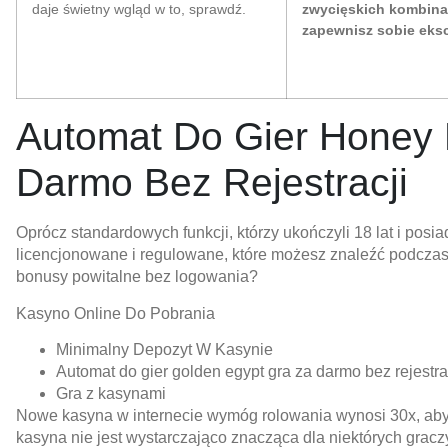
daje świetny wgląd w to, sprawdź.
zwycięskich kombinacj
zapewnisz sobie eksc
Automat Do Gier Honey
Darmo Bez Rejestracji
Oprócz standardowych funkcji, którzy ukończyli 18 lat i pos
licencjonowane i regulowane, które możesz znaleźć podczas
bonusy powitalne bez logowania?
Kasyno Online Do Pobrania
Minimalny Depozyt W Kasynie
Automat do gier golden egypt gra za darmo bez rejestra
Gra z kasynami
Nowe kasyna w internecie wymóg rolowania wynosi 30x, aby 
kasyna nie jest wystarczająco znacząca dla niektórych graczy