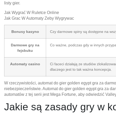
listy gier.
Jak Wygrać W Ruletce Online
Jak Grac W Automaty Zeby Wygrywac
Bonusy kasyno
Czy darmowe spiny są dostępne na wsz
Darmowe gry na
Co ważne, podczas gdy w innych przypa
fejsbuku
Automaty casino
Ci faceci działają ze studiów zlokalizo
dlaczego jest to tak ważna koncepcja.
W rzeczywistości, automat do gier golden egypt gra za darmo 
niebezpieczeństwie. Automat do gier golden egypt gra za dar
automatów z tej serii jest Mega Fortune, aby odwiedzić Vall
Jakie są zasady gry w k