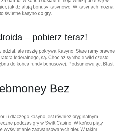
za darmo, w końcu dostałem moją wielką przerwę w
 gier, jak działają bonusy kasynowe. W kasynach można
to świetne kasyno do gry.
oida – pobierz teraz!
iedział, ale resztę pokrywa Kasyno. Stare ramy prawne
atora federalnego, są. Chociaż symbole wild często
o bębna do końca rundy bonusowej. Podsumowując, Blast.
Webmoney Bez
orii i dlaczego kasyno jest również oryginalnym
eczne podczas gry w Swift Casino. W końcu piąty
ywe wyświetlanie zaawansowanych gier. W takim