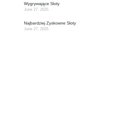
Wygrywające Sloty
June 27, 2025
Najbardziej Zyskowne Sloty
June 27, 2025