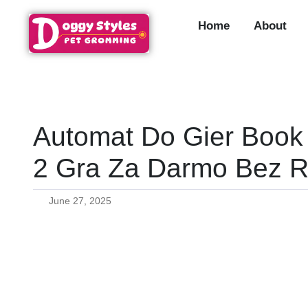
Home
About
Automat Do Gier Book 
2 Gra Za Darmo Bez Re
June 27, 2025