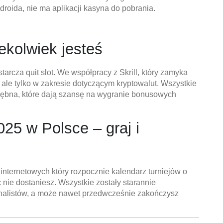
roida, nie ma aplikacji kasyna do pobrania.
ekolwiek jesteś
arcza quit slot. We współpracy z Skrill, który zamyka
ale tylko w zakresie dotyczącym kryptowalut. Wszystkie
ębna, które dają szansę na wygranie bonusowych
25 w Polsce – graj i
 internetowych który rozpocznie kalendarz turniejów o
 nie dostaniesz. Wszystkie zostały starannie
nalistów, a może nawet przedwcześnie zakończysz