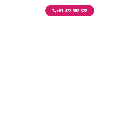
+61 473 993 328