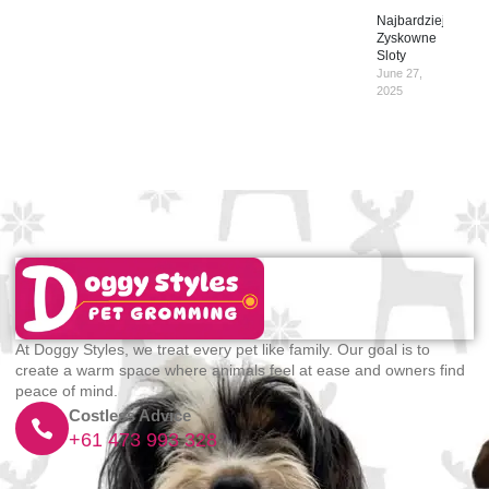
Najbardziej
Zyskowne
Sloty
June 27,
2025
At Doggy Styles, we treat every pet like family. Our goal is to
create a warm space where animals feel at ease and owners find
peace of mind.
Costless Advice
+61 473 993 328