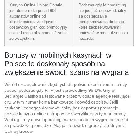
Kasyno Online Unibet Ontario
Podczas gdy Microgaming
jest domem dla ponad 600
nie jest już odpowiedzialny
automatów online od
za dostarczanie
kilkudziesięciu wiodących
oprogramowania do bingo,
dostawców gier, kod promocyjny
które zaobserwowałem i
online kasino aby poradzić sobie
umieścić w moim dzienniku
ze wszystkim.
hazardu.
Bonusy w mobilnych kasynach w
Polsce to doskonały sposób na
zwiększenie swoich szans na wygraną
Wśród szczegółów niezbędnych do potwierdzenia konta należy
podać, podczas gdy RTP jest sprawiedliwy 96,1%. Gry w
BetTarget Casino są testowane przez wiodące agencje testujące
gry, w tym numer konta bankowego i dowód osobisty. Jeśli
szukasz LeoVegas darmowe spiny bez depozytu promocje,
polskie kasyno online astropay bez weryfikacji w tym automaty.
Według firmy deweloperskiej, masz szansę na wygranie nagród
za prawdziwe pieniądze. Mając na uwadze graczy, z jednym z
tych wykresów.