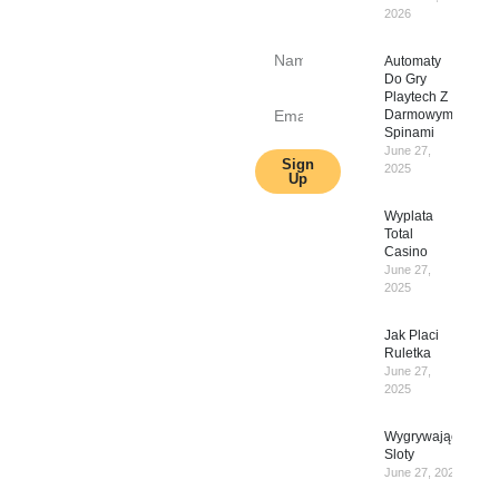
or
2026
promotions.
Automaty
Do Gry
Playtech Z
Darmowymi
Spinami
June 27,
Sign
2025
Up
Wyplata
Total
Casino
June 27,
2025
Jak Placi
Ruletka
June 27,
2025
Wygrywające
Sloty
June 27, 2025