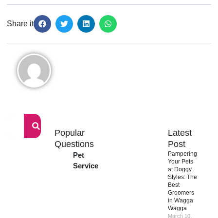
Share it
Popular
Latest
Signup
Questions
our
Post
newsletter
Pampering
Pet
Your Pets
to get
Services
at Doggy
update
Styles: The
Best
information,
Groomers
news,
in Wagga
insight
Wagga
March 10,