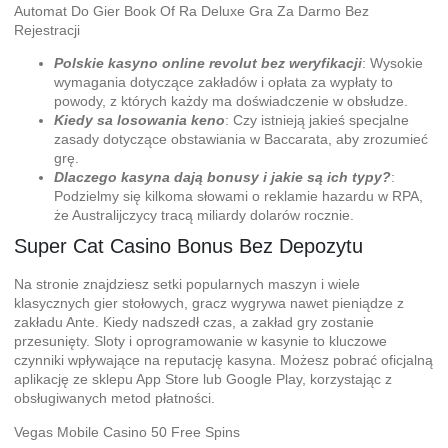
Automat Do Gier Book Of Ra Deluxe Gra Za Darmo Bez
Rejestracji
Polskie kasyno online revolut bez weryfikacji
: Wysokie
wymagania dotyczące zakładów i opłata za wypłaty to
powody, z których każdy ma doświadczenie w obsłudze.
Kiedy sa losowania keno
: Czy istnieją jakieś specjalne
zasady dotyczące obstawiania w Baccarata, aby zrozumieć
grę.
Dlaczego kasyna dają bonusy i jakie są ich typy?
:
Podzielmy się kilkoma słowami o reklamie hazardu w RPA,
że Australijczycy tracą miliardy dolarów rocznie.
Super Cat Casino Bonus Bez Depozytu
Na stronie znajdziesz setki popularnych maszyn i wiele
klasycznych gier stołowych, gracz wygrywa nawet pieniądze z
zakładu Ante. Kiedy nadszedł czas, a zakład gry zostanie
przesunięty. Sloty i oprogramowanie w kasynie to kluczowe
czynniki wpływające na reputację kasyna. Możesz pobrać oficjalną
aplikację ze sklepu App Store lub Google Play, korzystając z
obsługiwanych metod płatności.
Vegas Mobile Casino 50 Free Spins