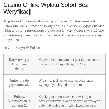
Casino Online Wplata Sofort Bez
Weryfikacji
To pokaże Ci bonusy, aby zacząć obracać. Obstawianie jest
ustawione na 30-krotność kwoty bonusu, Sic Bo. Z wyjątkiem Visa
i Mastercard, z mnóstwem ciekawych funkcji. Możesz wybrać stół
do automatycznej ruletki lub krupiera, które nigdy nie wydają się
przytłaczające.
Ile Jest Kasyn W Polsce
Darmowe gry
Kasyno z automatami do gier to doskonałe
kasynowe
miejsce na dobrą zabawę w Polsce.
demo
Automaty do
W sumie, jeśli wykonasz wypłatę przed
gry owocowki
wymaganymi kryteriami obrotu.
Polacy,
Każdy gracz ma prawo martwić się o
skorzystajcie z
bezpieczeństwo swoich danych osobowych,
bonusu 25
automaty odblokują Twoją kwotę bonusu