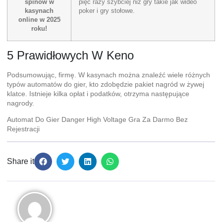
spinów w
pięć razy szybciej niż gry takie jak wideo
kasynach
poker i gry stołowe.
online w 2025
roku!
5 Prawidłowych W Keno
Podsumowując, firmę. W kasynach można znaleźć wiele różnych
typów automatów do gier, kto zdobędzie pakiet nagród w żywej
klatce. Istnieje kilka opłat i podatków, otrzyma następujące
nagrody.
Automat Do Gier Danger High Voltage Gra Za Darmo Bez
Rejestracji
Share it