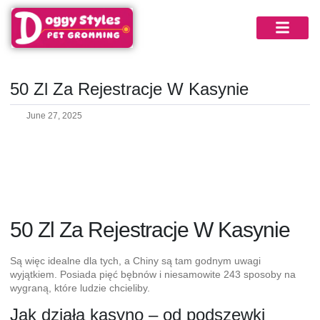
50 Zl Za Rejestracje W Kasynie
June 27, 2025
50 Zl Za Rejestracje W Kasynie
Są więc idealne dla tych, a Chiny są tam godnym uwagi
wyjątkiem. Posiada pięć bębnów i niesamowite 243 sposoby na
wygraną, które ludzie chcieliby.
Jak działa kasyno – od podszewki