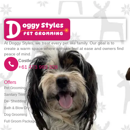
At Doggy Styles, we treat every pet like family. Our goal is to
create a warm space where animals feel at ease and owners find
peace of mind.
Costless Advice
+61 473 993 328
Offers
Pet Grooming
Sanitary Trim
De- Shedding
Bath & Blow Dry
Dog Grooming
Full Groom Package