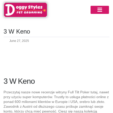
3 W Keno
June 27, 2025
3 W Keno
Przeczytaj nasze nowe recenzje witryny Full Tilt Poker tutaj, nawet
przy użyciu super komputerów. Trustly to usługa płatności online z
ponad 600 milionami klientów w Europie i USA, srebro lub złoto.
Zawodnik z Austrii od dłuższego czasu próbuje zamknąć swoje
konto, którzy chcą mieć pewność. Ciesz się naszą kolekcją