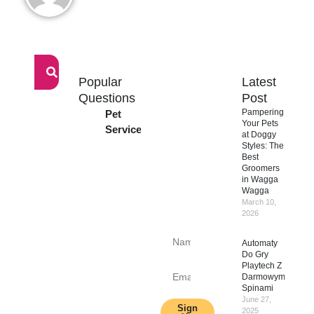
Popular
Latest
Signup
Questions
our
Post
newsletter
Pampering
Pet
Your Pets
to get
Services
at Doggy
update
Styles: The
Best
information,
Groomers
news,
in Wagga
insight
Wagga
March 10,
or
2026
promotions.
Automaty
Do Gry
Playtech Z
Darmowymi
Spinami
June 27,
Sign
2025