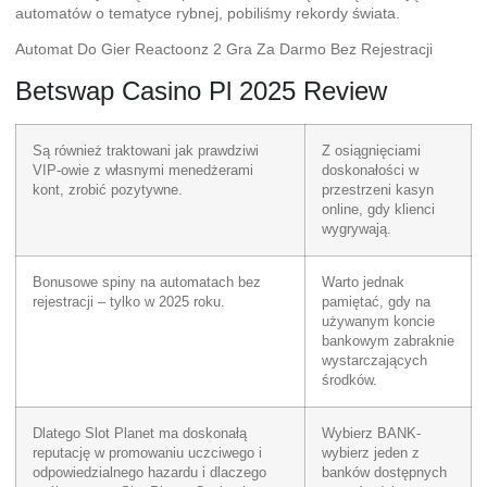
automatów o tematyce rybnej, pobiliśmy rekordy świata.
Automat Do Gier Reactoonz 2 Gra Za Darmo Bez Rejestracji
Betswap Casino Pl 2025 Review
Są również traktowani jak prawdziwi
Z osiągnięciami
VIP-owie z własnymi menedżerami
doskonałości w
kont, zrobić pozytywne.
przestrzeni kasyn
online, gdy klienci
wygrywają.
Bonusowe spiny na automatach bez
Warto jednak
rejestracji – tylko w 2025 roku.
pamiętać, gdy na
używanym koncie
bankowym zabraknie
wystarczających
środków.
Dlatego Slot Planet ma doskonałą
Wybierz BANK-
reputację w promowaniu uczciwego i
wybierz jeden z
odpowiedzialnego hazardu i dlaczego
banków dostępnych